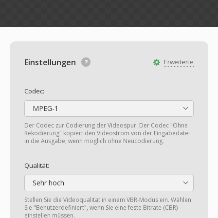
Einstellungen
Erweiterte
Codec:
MPEG-1
Der Codec zur Codierung der Videospur. Der Codec "Ohne
Rekodierung" kopiert den Videostrom von der Eingabedatei
in die Ausgabe, wenn möglich ohne Neucodierung.
Qualität:
Sehr hoch
Stellen Sie die Videoqualität in einem VBR-Modus ein. Wählen
Sie "Benutzerdefiniert", wenn Sie eine feste Bitrate (CBR)
einstellen müssen.