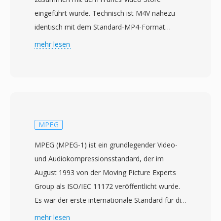
eingeführt wurde. Technisch ist M4V nahezu
identisch mit dem Standard-MP4-Format
(MPEG-4 Part 14), wobei der primäre
mehr lesen
Unterschied im optionalen FairPlay-DRM-
Schutz liegt, der auf gekaufte Inhalte aus dem
iTunes Store angewendet wird. Ungeschützte
M4V-Dateien sind vollständig kompatibel mit
jedem Player, der MP4 verarbeitet, da die
zugrunde liegende Containerstruktur und
MPEG
Codec-Unterstützung identisch sind. Das
MPEG (MPEG-1) ist ein grundlegender Video-
Format enthält typischerweise H.264-Video und
und Audiokompressionsstandard, der im
AAC-Audio und unterstützt Auflösungen bis 4K
August 1993 von der Moving Picture Experts
sowie Features wie Kapitelmarker,
Group als ISO/IEC 11172 veröffentlicht wurde.
Untertitelspuren und Metadaten-Tags für Titel,
Es war der erste internationale Standard für die
Artwork und Bewertungen. Apple wählte die
verlustbehaftete Kompression bewegter Bilder
mehr lesen
M4V-Erweiterung, um iTunes-Inhalte von