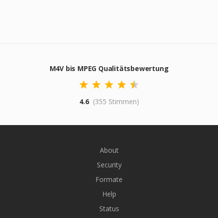
M4V bis MPEG Qualitätsbewertung
4.6
(355 Stimmen)
About
Security
Formate
Help
Status