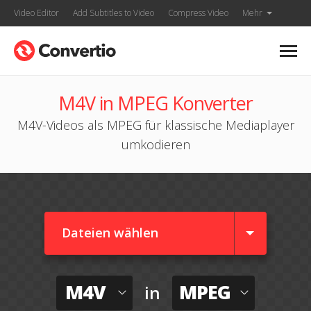
Video Editor
Add Subtitles to Video
Compress Video
Mehr
M4V in MPEG Konverter
M4V-Videos als MPEG für klassische Mediaplayer
umkodieren
Dateien wählen
M4V
MPEG
in