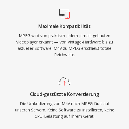
Laufwerken zu entsprechen, was das Video
verarbeitet werden können.
CD-Format ermöglichte, das digitales Video in
den frühen 1990er Jahren zu den Verbrauchern
Maximale Kompatibilität
brachte. Die Audiokomponente, insbesondere
MPEG wird von praktisch jedem jemals gebauten
Layer III (MP3), wurde zum einflussreichsten
Videoplayer erkannt — von Vintage-Hardware bis zu
Audioformat der Geschichte. Die I/P/B-Frame-
aktueller Software. M4V zu MPEG erschließt totale
Struktur, der Bewegungsschätzungsansatz und
Reichweite.
die blockbasierte Transformationskodierung
schufen die architektonische Vorlage, der jeder
bedeutende Videocodec seitdem folgt — von
MPEG-2 über H.264 und darüber hinaus.
Obwohl in der Kompressionseffizienz längst
Cloud-gestützte Konvertierung
überholt, wird MPEG-1 von praktisch jeder
Die Umkodierung von M4V nach MPEG läuft auf
Mediensoftware weiterhin unterstützt.
unseren Servern. Keine Software zu installieren, keine
CPU-Belastung auf Ihrem Gerät.