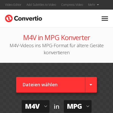
Video Editor
Add Subtitles to Video
Compress Video
Mehr
M4V in MPG Konverter
M4V-Videos ins MPG-Format für ältere Geräte
konvertieren
Dateien wählen
M4V
MPG
in