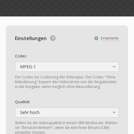
Einstellungen
Erweiterte
Codec:
MPEG-1
Der Codec zur Codierung der Videospur. Der Codec "Ohne
Rekodierung" kopiert den Videostrom von der Eingabedatei
in die Ausgabe, wenn möglich ohne Neucodierung.
Qualität:
Sehr hoch
Stellen Sie die Videoqualität in einem VBR-Modus ein. Wählen
Sie "Benutzerdefiniert", wenn Sie eine feste Bitrate (CBR)
einstellen müssen.