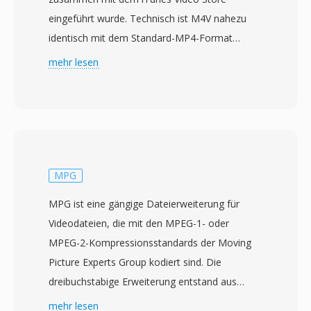
eingeführt wurde. Technisch ist M4V nahezu
identisch mit dem Standard-MP4-Format
(MPEG-4 Part 14), wobei der primäre
mehr lesen
Unterschied im optionalen FairPlay-DRM-
Schutz liegt, der auf gekaufte Inhalte aus dem
iTunes Store angewendet wird. Ungeschützte
M4V-Dateien sind vollständig kompatibel mit
jedem Player, der MP4 verarbeitet, da die
zugrunde liegende Containerstruktur und
MPG
Codec-Unterstützung identisch sind. Das
MPG ist eine gängige Dateierweiterung für
Format enthält typischerweise H.264-Video und
Videodateien, die mit den MPEG-1- oder
AAC-Audio und unterstützt Auflösungen bis 4K
MPEG-2-Kompressionsstandards der Moving
sowie Features wie Kapitelmarker,
Picture Experts Group kodiert sind. Die
Untertitelspuren und Metadaten-Tags für Titel,
dreibuchstabige Erweiterung entstand aus
Artwork und Bewertungen. Apple wählte die
frühen Windows- und DOS-Dateisystemen, die
mehr lesen
M4V-Erweiterung, um iTunes-Inhalte von