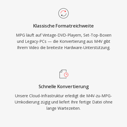
kodierte MPG-Dateien höhere Auflösungen bis
verarbeitet werden können.
Full HD unterstützen. Die Programm-Stream-
Struktur geht von einem relativ zuverlässigen
Klassische Formatreichweite
Speichermedium aus, im Gegensatz zur
MPG läuft auf Vintage-DVD-Playern, Set-Top-Boxen
Transport-Stream-Variante für den Rundfunk,
und Legacy-PCs — die Konvertierung aus M4V gibt
was sie effizient für dateibasierte Wiedergabe
Ihrem Video die breiteste Hardware-Unterstützung.
ohne den Overhead von
Fehlerwiederherstellungspaketen macht. Breite
Kompatibilität ist eine der beständigen Stärken
des Formats, da praktisch jeder Mediaplayer
auf allen Betriebssystemen diese Dateien ohne
Schnelle Konvertierung
zusätzliche Codec-Installation dekodieren kann.
Unsere Cloud-Infrastruktur erledigt die M4V-zu-MPG-
MPG begegnet einem weiterhin in archivierten
Umkodierung zügig und liefert Ihre fertige Datei ohne
Videoinhalten, Ueberwachungsaufnahmen und
lange Wartezeiten.
älteren digitalen Video-Workflows.