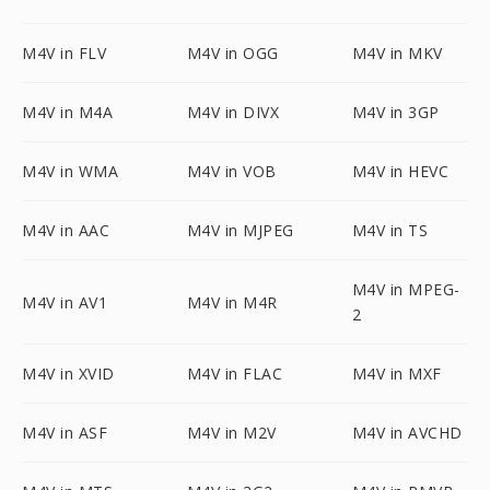
M4V in FLV
M4V in OGG
M4V in MKV
M4V in M4A
M4V in DIVX
M4V in 3GP
M4V in WMA
M4V in VOB
M4V in HEVC
M4V in AAC
M4V in MJPEG
M4V in TS
M4V in MPEG-
M4V in AV1
M4V in M4R
2
M4V in XVID
M4V in FLAC
M4V in MXF
M4V in ASF
M4V in M2V
M4V in AVCHD