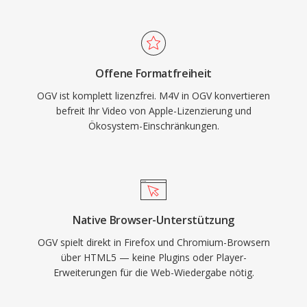
unterstützt. OGV war historisch bedeutsam im
Transkodierungstool ohne Konvertierung
Bestreben um offene Webstandards und diente
verarbeitet werden können.
als eines der ersten frei implementierbaren
Videoformate, die für das HTML5-Video-
Offene Formatfreiheit
Element vorgeschlagen wurden. Firefox und
OGV ist komplett lizenzfrei. M4V in OGV konvertieren
Chrome lieferten beide native OGV-
befreit Ihr Video von Apple-Lizenzierung und
Unterstützung aus und demonstrierten damit,
Ökosystem-Einschränkungen.
dass Web-Video ohne proprietäre Plugins oder
lizenzpflichtige Codecs funktionieren kann. Das
Format unterstützt zudem FLAC-Lossless-
Audio, Kate-Untertitel-Streams und Skeleton-
Metadaten im Ogg-Container. Während WebM
Native Browser-Unterstützung
und AV1 OGV in der Open-Source-
OGV spielt direkt in Firefox und Chromium-Browsern
Videolandschaft weitgehend ersetzt haben,
über HTML5 — keine Plugins oder Player-
bleibt das Format in Linux-Distributionen,
Erweiterungen für die Web-Wiedergabe nötig.
Open-Source-Medientools und Kontexten