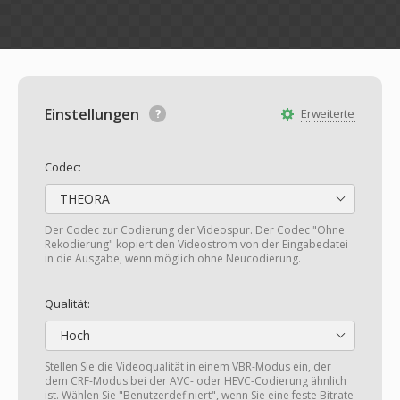
Einstellungen
Erweiterte
Codec:
THEORA
Der Codec zur Codierung der Videospur. Der Codec "Ohne
Rekodierung" kopiert den Videostrom von der Eingabedatei
in die Ausgabe, wenn möglich ohne Neucodierung.
Qualität:
Hoch
Stellen Sie die Videoqualität in einem VBR-Modus ein, der
dem CRF-Modus bei der AVC- oder HEVC-Codierung ähnlich
ist. Wählen Sie "Benutzerdefiniert", wenn Sie eine feste Bitrate