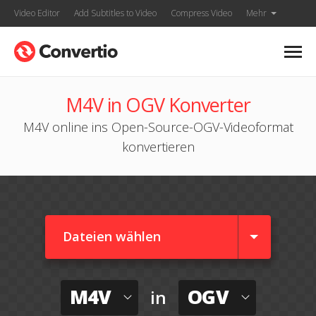
Video Editor
Add Subtitles to Video
Compress Video
Mehr
M4V in OGV Konverter
M4V online ins Open-Source-OGV-Videoformat
konvertieren
Dateien wählen
M4V
OGV
in