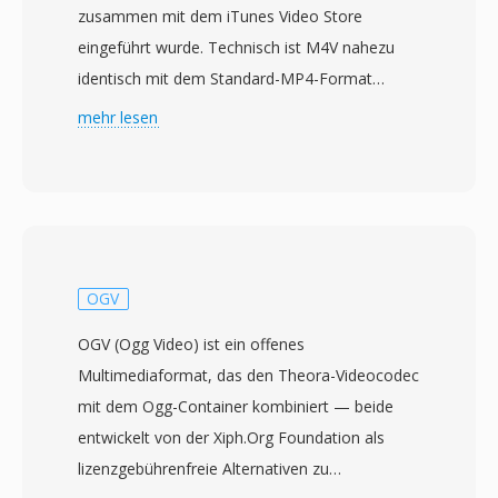
zusammen mit dem iTunes Video Store
eingeführt wurde. Technisch ist M4V nahezu
identisch mit dem Standard-MP4-Format
(MPEG-4 Part 14), wobei der primäre
mehr lesen
Unterschied im optionalen FairPlay-DRM-
Schutz liegt, der auf gekaufte Inhalte aus dem
iTunes Store angewendet wird. Ungeschützte
M4V-Dateien sind vollständig kompatibel mit
jedem Player, der MP4 verarbeitet, da die
zugrunde liegende Containerstruktur und
OGV
Codec-Unterstützung identisch sind. Das
OGV (Ogg Video) ist ein offenes
Format enthält typischerweise H.264-Video und
Multimediaformat, das den Theora-Videocodec
AAC-Audio und unterstützt Auflösungen bis 4K
mit dem Ogg-Container kombiniert — beide
sowie Features wie Kapitelmarker,
entwickelt von der Xiph.Org Foundation als
Untertitelspuren und Metadaten-Tags für Titel,
lizenzgebührenfreie Alternativen zu
Artwork und Bewertungen. Apple wählte die