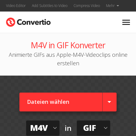
Video Editor
Add Subtitles to Video
Compress Video
Mehr
M4V in GIF Konverter
Animierte GIFs aus Apple-M4V-Videoclips online
erstellen
Dateien wählen
M4V
GIF
in