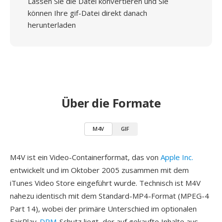
Lassen Sie die Datei konvertieren und Sie
können Ihre gif-Datei direkt danach
herunterladen
Über die Formate
M4V
GIF
M4V ist ein Video-Containerformat, das von
Apple Inc.
entwickelt und im Oktober 2005 zusammen mit dem
iTunes Video Store eingeführt wurde. Technisch ist M4V
nahezu identisch mit dem Standard-MP4-Format (MPEG-4
Part 14), wobei der primäre Unterschied im optionalen
FairPlay-
DRM
-Schutz liegt, der auf gekaufte Inhalte aus