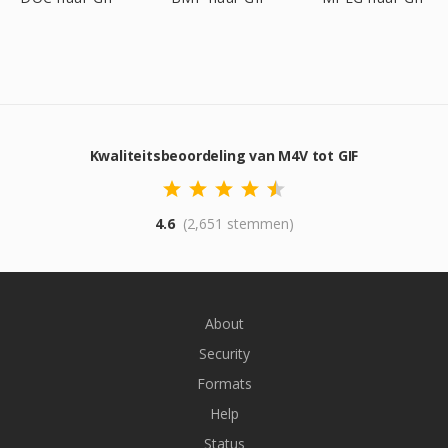
Kwaliteitsbeoordeling van M4V tot GIF
4.6
(2,651 stemmen)
About
Security
Formats
Help
Status