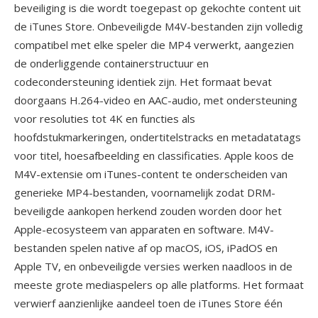
beveiliging is die wordt toegepast op gekochte content uit
de iTunes Store. Onbeveiligde M4V-bestanden zijn volledig
compatibel met elke speler die MP4 verwerkt, aangezien
de onderliggende containerstructuur en
codecondersteuning identiek zijn. Het formaat bevat
doorgaans H.264-video en AAC-audio, met ondersteuning
voor resoluties tot 4K en functies als
hoofdstukmarkeringen, ondertitelstracks en metadatatags
voor titel, hoesafbeelding en classificaties. Apple koos de
M4V-extensie om iTunes-content te onderscheiden van
generieke MP4-bestanden, voornamelijk zodat DRM-
beveiligde aankopen herkend zouden worden door het
Apple-ecosysteem van apparaten en software. M4V-
bestanden spelen native af op macOS, iOS, iPadOS en
Apple TV, en onbeveiligde versies werken naadloos in de
meeste grote mediaspelers op alle platforms. Het formaat
verwierf aanzienlijke aandeel toen de iTunes Store één