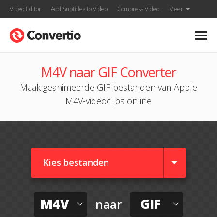
Video Editor
Add Subtitles to Video
Compress Video
Meer
M4V naar GIF Converter
Maak geanimeerde GIF-bestanden van Apple
M4V-videoclips online
Kies bestanden
M4V
GIF
naar