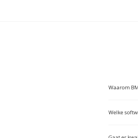
Waarom BMP
Welke softw
Gaat er kwal