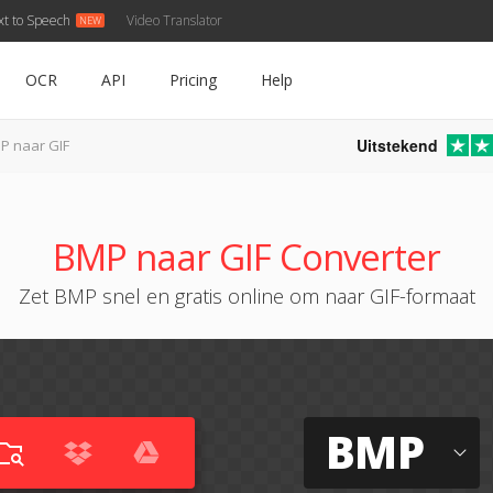
xt to Speech
Video Translator
OCR
API
Pricing
Help
Uitstekend
P naar GIF
BMP naar GIF Converter
Zet BMP snel en gratis online om naar GIF-formaat
BMP