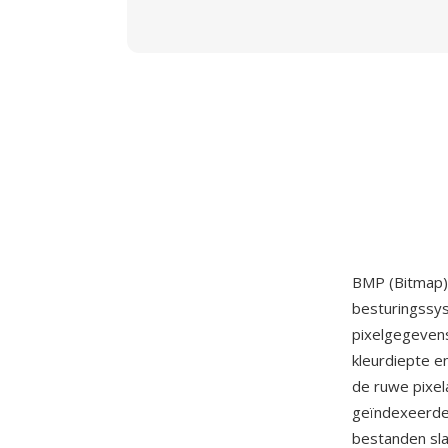
BMP (Bitmap)
besturingssys
pixelgegevens
kleurdiepte e
de ruwe pixel
geïndexeerde 
bestanden sl