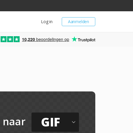
Log in
Aanmelden
10,220
beoordelingen op
GIF
naar