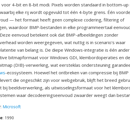
s voor 4-bit en 8-bit modi. Pixels worden standaard in bottom-up 
 waarbij elke rij wordt opgevuld tot één 4-byte grens. Één voorde
oud — het formaat heeft geen complexe codering, filtering of
gen, waardoor BMP-bestanden in elke programmeertaal eenvoudi
n. Deze eenvoud betekent ook dat BMP-afbeeldingen zonder
erhead worden weergegeven, wat nuttig is in scenario's waar
atentie van belang is. De diepe Windows-integratie is één ander 
ative bitmapformaat voor Windows GDI, klembordoperaties en de
itmap (DIB)-verwerking, wat eersteklas ondersteuning garandeer
ws
-ecosysteem. Hoewel het ontbreken van compressie bij BMP
evert die ongeschikt zijn voor webgebruik, blijft het breed gebrui
 bij beeldverwerking, als uitwisselingsformaat voor het klembord
temen waar decodeeringseenvoud zwaarder weegt dan bestan
r
:
Microsoft
se
: 1990