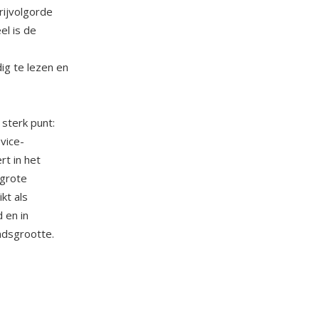
rijvolgorde
el is de
g te lezen en
sterk punt:
vice-
t in het
 grote
kt als
 en in
dsgrootte.