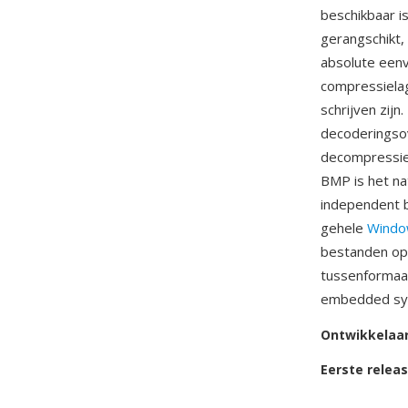
beschikbaar i
gerangschikt,
absolute eenv
compressiela
schrijven zij
decoderingsov
decompressiel
BMP is het n
independent b
gehele
Windo
bestanden opl
tussenformaat
embedded sys
Ontwikkelaa
Eerste relea