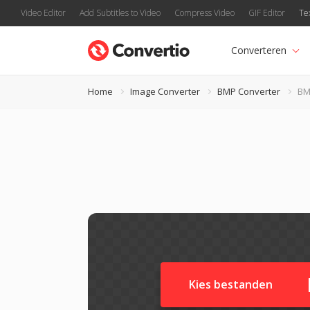
Video Editor
Add Subtitles to Video
Compress Video
GIF Editor
Te
Converteren
Home
Image Converter
BMP Converter
BM
Kies bestanden