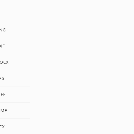
PNG
XF
DOCX
PS
IFF
WMF
CX