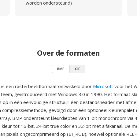
worden ondersteund)
Over de formaten
BMP
GIF
 is één rasterbeeldformaat ontwikkeld door
Microsoft
voor het 
teem, geintroduceerd met Windows 3.0 in 1990. Het formaat sl
 op in één eenvoudige structuur: één bestandsheader met afme
n compressiemethode, gevolgd door één optioneel kleurenpalet 
array. BMP ondersteunt kleurdieptes van 1-bit monochroom via 4-
kleur tot 16-bit, 24-bit true color en 32-bit met alfakanaal. De
aan pixels ongecomprimeerd op (BI_RGB), hoewel optionele RLE