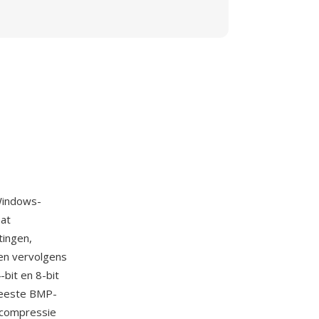
Windows-
aat
tingen,
en vervolgens
bit en 8-bit
 meeste BMP-
-compressie