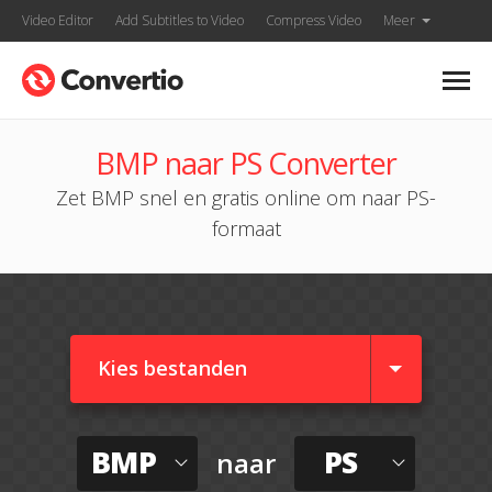
Video Editor
Add Subtitles to Video
Compress Video
Meer
BMP naar PS Converter
Zet BMP snel en gratis online om naar PS-
formaat
Kies bestanden
BMP
PS
naar