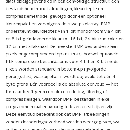
slaat pixelgegevens op in één eenvoudige structuur: één
bestandsheader met afmetingen, kleurdiepte en
compressiemethode, gevolgd door één optioneel
kleurenpalet en vervolgens de ruwe pixelarray. BMP
ondersteunt kleurdieptes van 1-bit monochroom via 4-bit
en 8-bit geïndexeerde kleur tot 16-bit, 24-bit true color en
32-bit met alfakanaal. De meeste BMP-bestanden slaan
pixels ongecomprimeerd op (BI_RGB), hoewel optionele
RLE-compressie beschikbaar is voor 4-bit en 8-bit modi.
Pixels worden standaard in bottom-up rijvolgorde
gerangschikt, waarbij elke rij wordt opgevuld tot één 4-
byte grens. Één voordeel is de absolute eenvoud — het
formaat heeft geen complexe codering, filtering of
compressielagen, waardoor BMP-bestanden in elke
programmeertaal eenvoudig te lezen en schrijven zijn.
Deze eenvoud betekent ook dat BMP-afbeeldingen
zonder decoderingsoverhead worden weergegeven, wat
nuttig is in scenario's waar decompressielatentie van