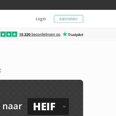
Log in
Aanmelden
10,220
beoordelingen op
g
HEIF
naar