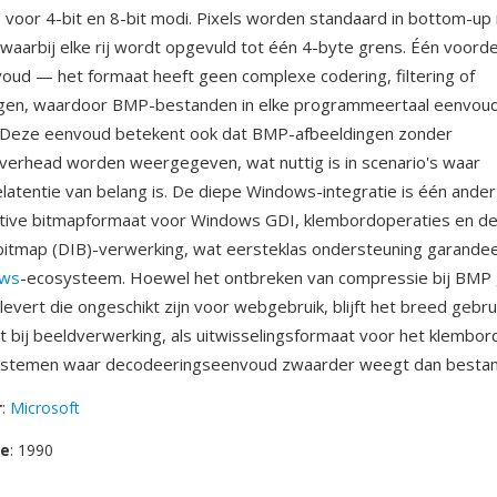
s voor 4-bit en 8-bit modi. Pixels worden standaard in bottom-up 
 waarbij elke rij wordt opgevuld tot één 4-byte grens. Één voorde
oud — het formaat heeft geen complexe codering, filtering of
gen, waardoor BMP-bestanden in elke programmeertaal eenvoudi
n. Deze eenvoud betekent ook dat BMP-afbeeldingen zonder
erhead worden weergegeven, wat nuttig is in scenario's waar
atentie van belang is. De diepe Windows-integratie is één ander 
ative bitmapformaat voor Windows GDI, klembordoperaties en de
itmap (DIB)-verwerking, wat eersteklas ondersteuning garandeer
ws
-ecosysteem. Hoewel het ontbreken van compressie bij BMP
evert die ongeschikt zijn voor webgebruik, blijft het breed gebrui
 bij beeldverwerking, als uitwisselingsformaat voor het klembord
temen waar decodeeringseenvoud zwaarder weegt dan bestan
r
:
Microsoft
se
: 1990