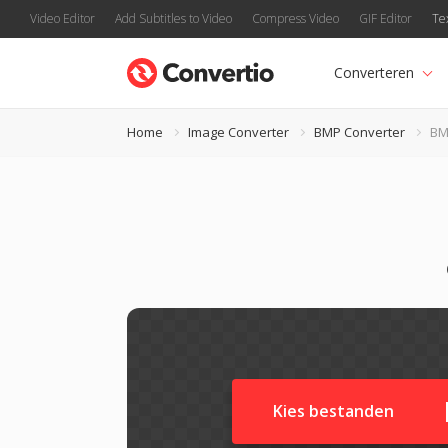
Video Editor
Add Subtitles to Video
Compress Video
GIF Editor
Te
Converteren
Home
Image Converter
BMP Converter
BM
Kies bestanden