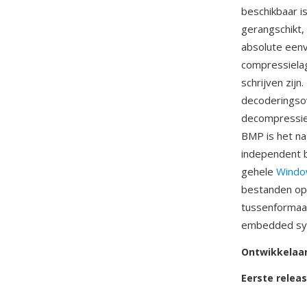
beschikbaar i
gerangschikt,
absolute eenv
compressiela
schrijven zij
decoderingsov
decompressiel
BMP is het n
independent b
gehele
Windo
bestanden opl
tussenformaat
embedded sys
Ontwikkelaa
Eerste relea