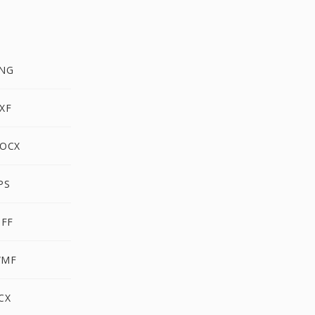
PNG
XF
DOCX
PS
IFF
WMF
CX