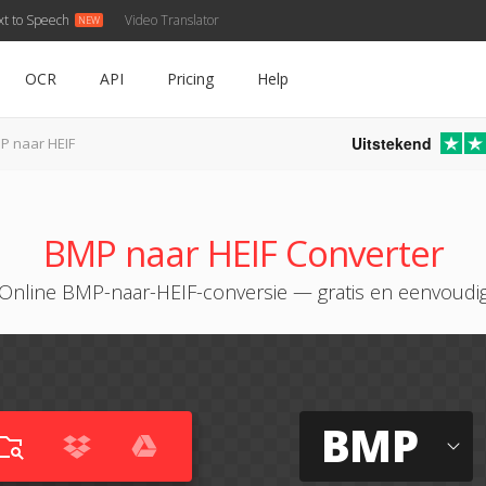
xt to Speech
Video Translator
OCR
API
Pricing
Help
Uitstekend
P naar HEIF
BMP naar HEIF Converter
Online BMP-naar-HEIF-conversie — gratis en eenvoudi
BMP