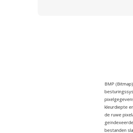
BMP (Bitmap)
besturingssys
pixelgegevens
kleurdiepte e
de ruwe pixel
geïndexeerde 
bestanden sl