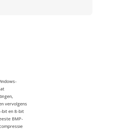
Windows-
aat
tingen,
en vervolgens
bit en 8-bit
 meeste BMP-
-compressie