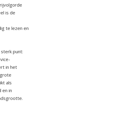
rijvolgorde
el is de
g te lezen en
sterk punt:
vice-
t in het
 grote
kt als
 en in
dsgrootte.