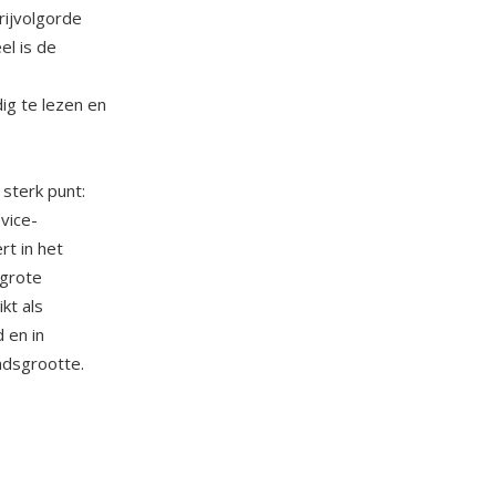
rijvolgorde
el is de
g te lezen en
sterk punt:
vice-
t in het
 grote
kt als
 en in
dsgrootte.