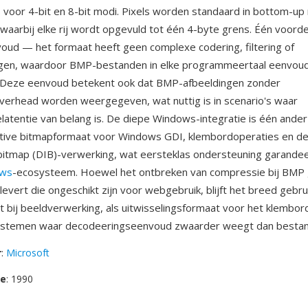
s voor 4-bit en 8-bit modi. Pixels worden standaard in bottom-up 
 waarbij elke rij wordt opgevuld tot één 4-byte grens. Één voorde
oud — het formaat heeft geen complexe codering, filtering of
gen, waardoor BMP-bestanden in elke programmeertaal eenvoudi
n. Deze eenvoud betekent ook dat BMP-afbeeldingen zonder
erhead worden weergegeven, wat nuttig is in scenario's waar
atentie van belang is. De diepe Windows-integratie is één ander 
ative bitmapformaat voor Windows GDI, klembordoperaties en de
itmap (DIB)-verwerking, wat eersteklas ondersteuning garandeer
ws
-ecosysteem. Hoewel het ontbreken van compressie bij BMP
evert die ongeschikt zijn voor webgebruik, blijft het breed gebrui
 bij beeldverwerking, als uitwisselingsformaat voor het klembord
temen waar decodeeringseenvoud zwaarder weegt dan bestan
r
:
Microsoft
se
: 1990