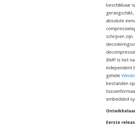
beschikbaar i
gerangschikt,
absolute eenv
compressiela
schrijven zij
decoderingsov
decompressiel
BMP is het n
independent b
gehele
Windo
bestanden opl
tussenformaat
embedded sys
Ontwikkelaa
Eerste relea