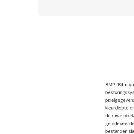
BMP (Bitmap)
besturingssys
pixelgegevens
kleurdiepte e
de ruwe pixel
geïndexeerde 
bestanden sl