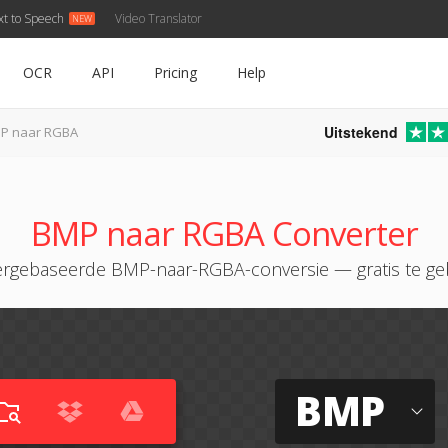
xt to Speech
Video Translator
OCR
API
Pricing
Help
Uitstekend
P naar RGBA
BMP naar RGBA Converter
rgebaseerde BMP-naar-RGBA-conversie — gratis te ge
BMP