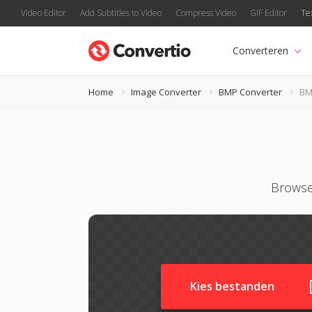
Video Editor
Add Subtitles to Video
Compress Video
GIF Editor
Te
Converteren
Home
Image Converter
BMP Converter
BM
Browse
Kies bestanden