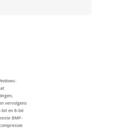
Windows-
aat
tingen,
en vervolgens
bit en 8-bit
 meeste BMP-
-compressie