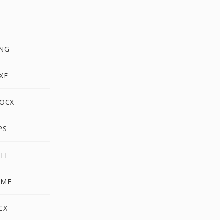
PNG
XF
DOCX
PS
IFF
WMF
CX