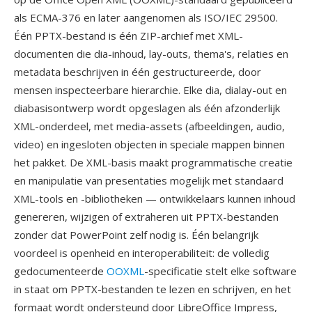
als ECMA-376 en later aangenomen als ISO/IEC 29500.
Één PPTX-bestand is één ZIP-archief met XML-
documenten die dia-inhoud, lay-outs, thema's, relaties en
metadata beschrijven in één gestructureerde, door
mensen inspecteerbare hierarchie. Elke dia, dialay-out en
diabasisontwerp wordt opgeslagen als één afzonderlijk
XML-onderdeel, met media-assets (afbeeldingen, audio,
video) en ingesloten objecten in speciale mappen binnen
het pakket. De XML-basis maakt programmatische creatie
en manipulatie van presentaties mogelijk met standaard
XML-tools en -bibliotheken — ontwikkelaars kunnen inhoud
genereren, wijzigen of extraheren uit PPTX-bestanden
zonder dat PowerPoint zelf nodig is. Één belangrijk
voordeel is openheid en interoperabiliteit: de volledig
gedocumenteerde
OOXML
-specificatie stelt elke software
in staat om PPTX-bestanden te lezen en schrijven, en het
formaat wordt ondersteund door LibreOffice Impress,