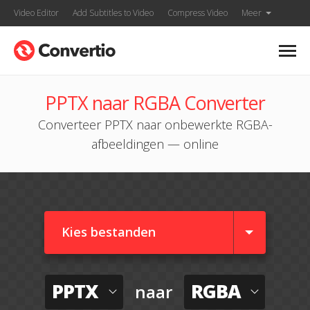
Video Editor
Add Subtitles to Video
Compress Video
Meer
PPTX naar RGBA Converter
Converteer PPTX naar onbewerkte RGBA-
afbeeldingen — online
Kies bestanden
PPTX
RGBA
naar