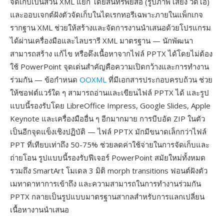
จัดเก็บเป็นส่วน XML แยก โดยสินทรัพย์สื่อ (รูปภาพ เสียง วิดีโอ)
และออบเจกต์ฝังตัวจัดเก็บในไดเรกทอรีเฉพาะภายในแพ็กเกจ
รากฐาน XML ช่วยให้สร้างและจัดการงานนำเสนอด้วยโปรแกรม
ได้ผ่านเครื่องมือและไลบรารี XML มาตรฐาน — นักพัฒนา
สามารถสร้าง แก้ไข หรือดึงเนื้อหาจากไฟล์ PPTX ได้โดยไม่ต้อง
ใช้ PowerPoint จุดเด่นสำคัญคือความเปิดกว้างและการทำงาน
ร่วมกัน — ข้อกำหนด
OOXML
ที่มีเอกสารประกอบครบถ้วน ช่วย
ให้ซอฟต์แวร์ใด ๆ สามารถอ่านและเขียนไฟล์ PPTX ได้ และรูป
แบบนี้รองรับโดย LibreOffice Impress, Google Slides, Apple
Keynote และเครื่องมืออื่น ๆ อีกมากมาย การบีบอัด ZIP ในตัว
เป็นอีกจุดแข็งเชิงปฏิบัติ — ไฟล์ PPTX มักมีขนาดเล็กกว่าไฟล์
PPT ที่เทียบเท่าถึง 50-75% ช่วยลดค่าใช้จ่ายในการจัดเก็บและ
ถ่ายโอน รูปแบบนี้รองรับฟีเจอร์ PowerPoint สมัยใหม่ทั้งหมด
รวมถึง SmartArt โมเดล 3 มิติ morph transitions ฟอนต์ฝังตัว
เมทาดาทาการเข้าถึง และความสามารถในการทำงานร่วมกัน
PPTX กลายเป็นรูปแบบมาตรฐานสากลสำหรับการแลกเปลี่ยน
เนื้อหางานนำเสนอ