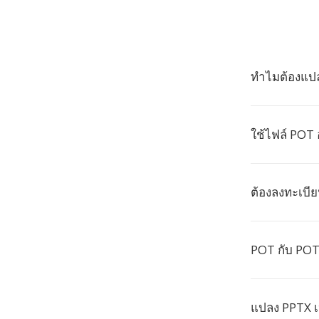
ทำไมต้องแปล
ใช้ไฟล์ POT 
ต้องลงทะเบี
POT กับ POT
แปลง PPTX เ