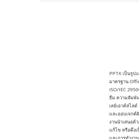
PPTX เป็นรูป
มาตรฐาน Offi
ISO/IEC 29500 
ธีม ความสัมพั
เลย์เอาต์สไลด์
และออบเจกต์ฝั
งานนำเสนอด้ว
แก้ไข หรือดึง
และการทำงาน