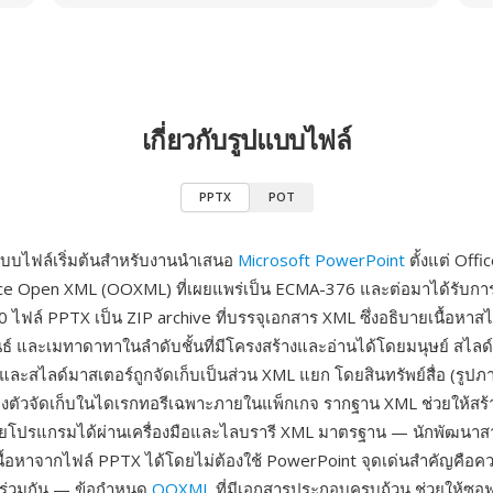
เกี่ยวกับรูปแบบไฟล์
PPTX
POT
แบบไฟล์เริ่มต้นสำหรับงานนำเสนอ
Microsoft PowerPoint
ตั้งแต่ Off
ce Open XML (OOXML) ที่เผยแพร่เป็น ECMA-376 และต่อมาได้รับกา
ไฟล์ PPTX เป็น ZIP archive ที่บรรจุเอกสาร XML ซึ่งอธิบายเนื้อหาสไล
นธ์ และเมทาดาทาในลำดับชั้นที่มีโครงสร้างและอ่านได้โดยมนุษย์ สไลด
 และสไลด์มาสเตอร์ถูกจัดเก็บเป็นส่วน XML แยก โดยสินทรัพย์สื่อ (รูปภาพ
งตัวจัดเก็บในไดเรกทอรีเฉพาะภายในแพ็กเกจ รากฐาน XML ช่วยให้สร
ยโปรแกรมได้ผ่านเครื่องมือและไลบรารี XML มาตรฐาน — นักพัฒนาส
เนื้อหาจากไฟล์ PPTX ได้โดยไม่ต้องใช้ PowerPoint จุดเด่นสำคัญคือคว
ร่วมกัน — ข้อกำหนด
OOXML
ที่มีเอกสารประกอบครบถ้วน ช่วยให้ซอฟ