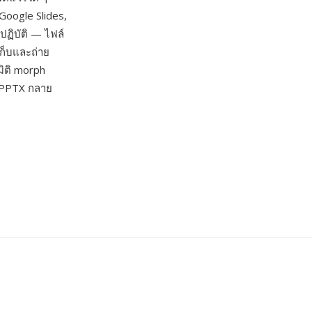
Google Slides,
ปฏิบัติ — ไฟล์
เก็บและถ่าย
มิติ morph
น PPTX กลาย