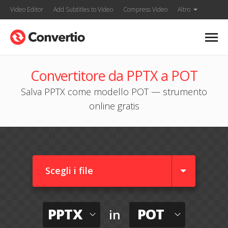
Video Editor
Add Subtitles to Video
Compress Video
Altro
Convertitore da PPTX a POT
Salva PPTX come modello POT — strumento
online gratis
Scegli i file
PPTX
POT
in