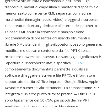
gerarchia strutturata e ispezionabile dall'uomo. Ogni
diapositiva, layout di diapositiva e master di diapositiva è
memorizzato come parte XML separata, con risorse
multimediali (immagini, audio, video) e oggetti incorporati
conservati in directory dedicate all'interno del pacchetto.
La base XML abilita la creazione e manipolazione
programmatica di presentazioni usando strumenti e
librerie XML standard — gli sviluppatori possono generare,
modificare o estrarre contenuto dai file PPTX senza
richiedere PowerPoint stesso. Un vantaggio significativo è
l'apertura e l'interoperabilità: la specifica
OOXML
completamente documentata permette a qualsiasi
software di leggere e scrivere file PPTX, e il formato è
supportato da LibreOffice Impress, Google Slides, Apple
Keynote e numerosi altri strumenti. La compressione ZIP
integrata è un altro punto di forza pratico — i file PPTX
sono tipicamente del 50-75% più piccoli dei file PPT
equivalenti, riducendo costi di archiviazione e