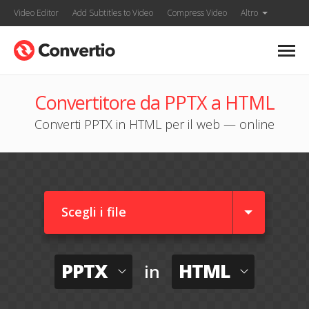
Video Editor
Add Subtitles to Video
Compress Video
Altro
Convertitore da PPTX a HTML
Converti PPTX in HTML per il web — online
Scegli i file
PPTX
HTML
in