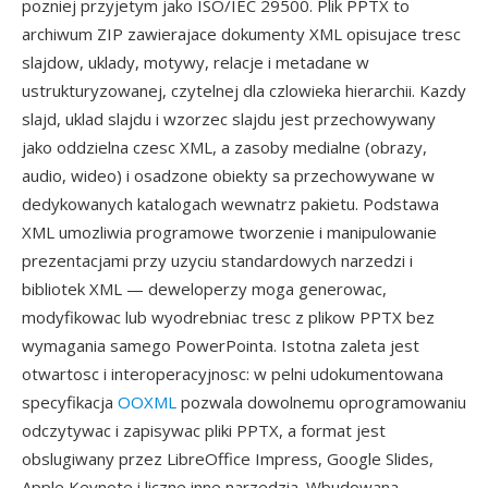
pozniej przyjetym jako ISO/IEC 29500. Plik PPTX to
archiwum ZIP zawierajace dokumenty XML opisujace tresc
slajdow, uklady, motywy, relacje i metadane w
ustrukturyzowanej, czytelnej dla czlowieka hierarchii. Kazdy
slajd, uklad slajdu i wzorzec slajdu jest przechowywany
jako oddzielna czesc XML, a zasoby medialne (obrazy,
audio, wideo) i osadzone obiekty sa przechowywane w
dedykowanych katalogach wewnatrz pakietu. Podstawa
XML umozliwia programowe tworzenie i manipulowanie
prezentacjami przy uzyciu standardowych narzedzi i
bibliotek XML — deweloperzy moga generowac,
modyfikowac lub wyodrebniac tresc z plikow PPTX bez
wymagania samego PowerPointa. Istotna zaleta jest
otwartosc i interoperacyjnosc: w pelni udokumentowana
specyfikacja
OOXML
pozwala dowolnemu oprogramowaniu
odczytywac i zapisywac pliki PPTX, a format jest
obslugiwany przez LibreOffice Impress, Google Slides,
Apple Keynote i liczne inne narzedzia. Wbudowana