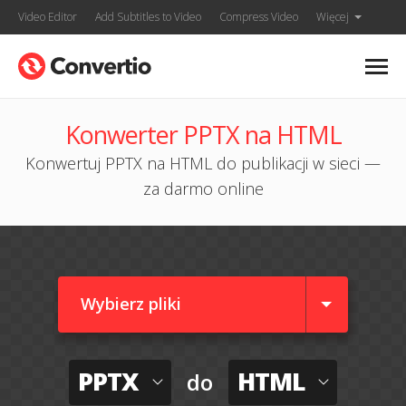
Video Editor
Add Subtitles to Video
Compress Video
Więcej
Konwerter PPTX na HTML
Konwertuj PPTX na HTML do publikacji w sieci —
za darmo online
Wybierz pliki
PPTX
HTML
do