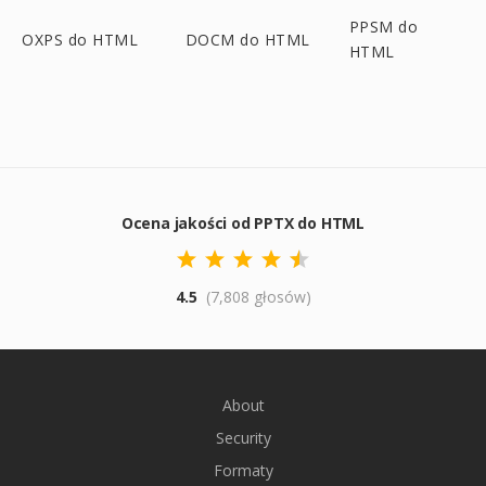
PPSM do
OXPS do HTML
DOCM do HTML
HTML
Ocena jakości od PPTX do HTML
4.5
(7,808 głosów)
About
Security
Formaty