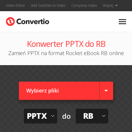
Video Editor
Add Subtitles to Video
Compress Video
Więcej
Konwerter PPTX do RB
Zamień PPTX na format Rocket eBook RB online
Wybierz pliki
PPTX
RB
do