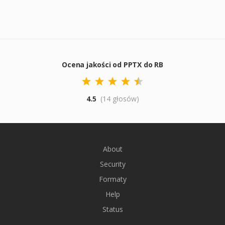
Ocena jakości od PPTX do RB
4.5
(14 głosów)
About
Security
Formaty
Help
Status