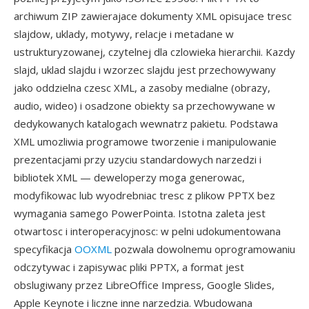
archiwum ZIP zawierajace dokumenty XML opisujace tresc
slajdow, uklady, motywy, relacje i metadane w
ustrukturyzowanej, czytelnej dla czlowieka hierarchii. Kazdy
slajd, uklad slajdu i wzorzec slajdu jest przechowywany
jako oddzielna czesc XML, a zasoby medialne (obrazy,
audio, wideo) i osadzone obiekty sa przechowywane w
dedykowanych katalogach wewnatrz pakietu. Podstawa
XML umozliwia programowe tworzenie i manipulowanie
prezentacjami przy uzyciu standardowych narzedzi i
bibliotek XML — deweloperzy moga generowac,
modyfikowac lub wyodrebniac tresc z plikow PPTX bez
wymagania samego PowerPointa. Istotna zaleta jest
otwartosc i interoperacyjnosc: w pelni udokumentowana
specyfikacja
OOXML
pozwala dowolnemu oprogramowaniu
odczytywac i zapisywac pliki PPTX, a format jest
obslugiwany przez LibreOffice Impress, Google Slides,
Apple Keynote i liczne inne narzedzia. Wbudowana