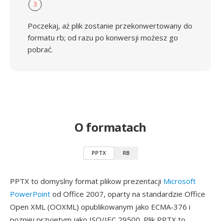
3
Poczekaj, aż plik zostanie przekonwertowany do
formatu rb; od razu po konwersji możesz go
pobrać.
O formatach
PPTX
RB
PPTX to domyslny format plikow prezentacji
Microsoft
PowerPoint
od Office 2007, oparty na standardzie Office
Open XML (OOXML) opublikowanym jako ECMA-376 i
pozniej przyjetym jako ISO/IEC 29500. Plik PPTX to