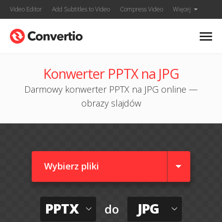
Video Editor
Add Subtitles to Video
Compress Video
Więcej
Konwerter PPTX na JPG
Darmowy konwerter PPTX na JPG online —
obrazy slajdów
Wybierz pliki
PPTX
JPG
do