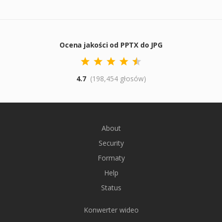
Ocena jakości od PPTX do JPG
4.7
(198,454 głosów)
About
Security
Formaty
Help
Status
Konwerter wideo