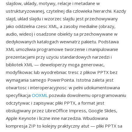
slajdow, uklady, motywy, relacje i metadane w
ustrukturyzowanej, czytelnej dla czlowieka hierarchii. Kazdy
slajd, uklad slajdu i wzorzec slajdu jest przechowywany
jako oddzielna czesc XML, a zasoby medialne (obrazy,
audio, wideo) i osadzone obiekty sa przechowywane w
dedykowanych katalogach wewnatrz pakietu. Podstawa
XML umozliwia programowe tworzenie i manipulowanie
prezentacjami przy uzyciu standardowych narzedzi i
bibliotek XML — deweloperzy moga generowac,
modyfikowac lub wyodrebniac tresc z plikow PPTX bez
wymagania samego PowerPointa. Istotna zaleta jest
otwartosc i interoperacyjnosc: w pelni udokumentowana
specyfikacja
OOXML
pozwala dowolnemu oprogramowaniu
odczytywac i zapisywac pliki PPTX, a format jest
obslugiwany przez LibreOffice Impress, Google Slides,
Apple Keynote i liczne inne narzedzia. Wbudowana
kompresja ZIP to kolejny praktyczny atut — pliki PPTX sa