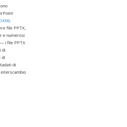
sono
erPoint
OXML
re file PPTX,
te e numerosi
 — i file PPTX
 di
 di
tadati di
i interscambio