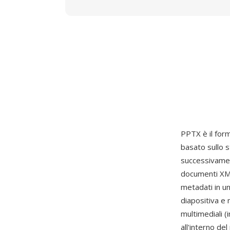
PPTX è il form
basato sullo
successivamen
documenti XML 
metadati in un
diapositiva e
multimediali (
all'interno de