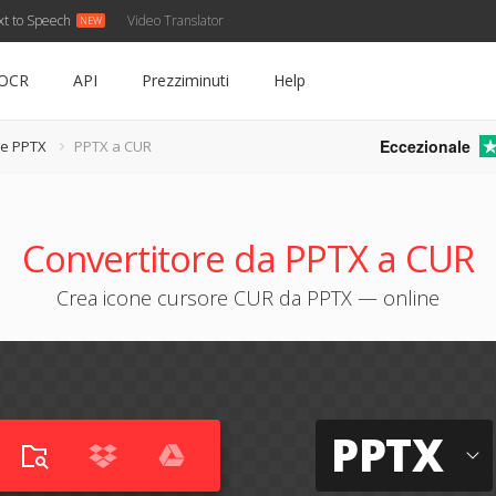
xt to Speech
Video Translator
OCR
API
Prezziminuti
Help
Eccezionale
re PPTX
PPTX a CUR
Convertitore da PPTX a CUR
Crea icone cursore CUR da PPTX — online
PPTX