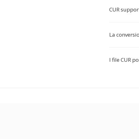
CUR support
La conversi
I file CUR p