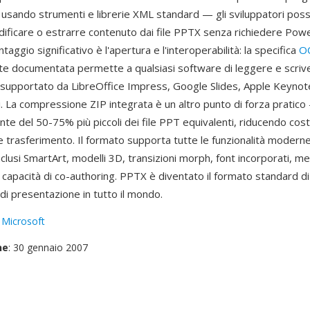
 usando strumenti e librerie XML standard — gli sviluppatori pos
ificare o estrarre contenuto dai file PPTX senza richiedere Pow
taggio significativo è l'apertura e l'interoperabilità: la specifica
O
 documentata permette a qualsiasi software di leggere e scrive
è supportato da LibreOffice Impress, Google Slides, Apple Keyno
i. La compressione ZIP integrata è un altro punto di forza pratico
te del 50-75% più piccoli dei file PPT equivalenti, riducendo costi
e trasferimento. Il formato supporta tutte le funzionalità moderne
lusi SmartArt, modelli 3D, transizioni morph, font incorporati, me
e capacità di co-authoring. PPTX è diventato il formato standard d
di presentazione in tutto il mondo.
:
Microsoft
ne
: 30 gennaio 2007