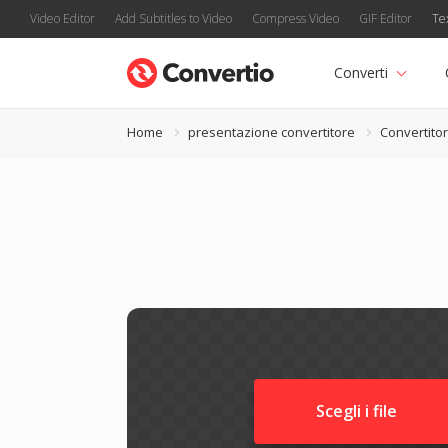
Video Editor
Add Subtitles to Video
Compress Video
GIF Editor
Te
Converti
Home
presentazione convertitore
Convertito
Scegli i file