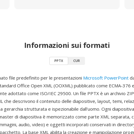
Informazioni sui formati
PPTX
CUR
ato file predefinito per le presentazioni
Microsoft PowerPoint
da
 standard Office Open XML (OOXML) pubblicato come ECMA-376 
te adottato come ISO/IEC 29500. Un file PPTX è un archivio ZI
che descrivono il contenuto delle diapositive, layout, temi, relaz
a gerarchia strutturata e ispezionabile dall'uomo. Ogni diapositiva
 master di diapositiva è memorizzato come parte XML separata, c
immagini, audio, video) e oggetti incorporati conservati in directo
l pacchetto. La base XML abilita la creazione e manipolazione pro