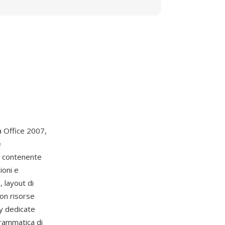
 Office 2007,
e
P contenente
ioni e
, layout di
on risorse
ry dedicate
grammatica di