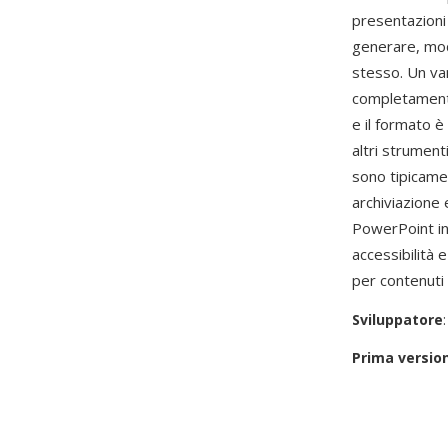
presentazioni
generare, mod
stesso. Un van
completamente
e il formato 
altri strument
sono tipicamen
archiviazione 
PowerPoint inc
accessibilità 
per contenuti 
Sviluppatore
Prima versio