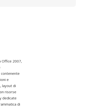
 Office 2007,
e
P contenente
ioni e
, layout di
on risorse
ry dedicate
grammatica di