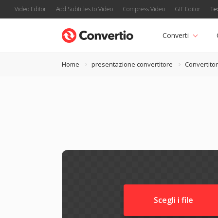
Video Editor
Add Subtitles to Video
Compress Video
GIF Editor
Te
Converti
Home
presentazione convertitore
Convertito
Scegli i file