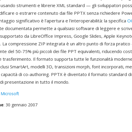
 usando strumenti e librerie XML standard — gli sviluppatori pos
ificare o estrarre contenuto dai file PPTX senza richiedere Pow
taggio significativo è l'apertura e l'interoperabilità: la specifica
O
 documentata permette a qualsiasi software di leggere e scrive
è supportato da LibreOffice Impress, Google Slides, Apple Keyno
i. La compressione ZIP integrata è un altro punto di forza pratico
te del 50-75% più piccoli dei file PPT equivalenti, riducendo costi
e trasferimento. Il formato supporta tutte le funzionalità moderne
lusi SmartArt, modelli 3D, transizioni morph, font incorporati, me
e capacità di co-authoring. PPTX è diventato il formato standard d
di presentazione in tutto il mondo.
:
Microsoft
ne
: 30 gennaio 2007