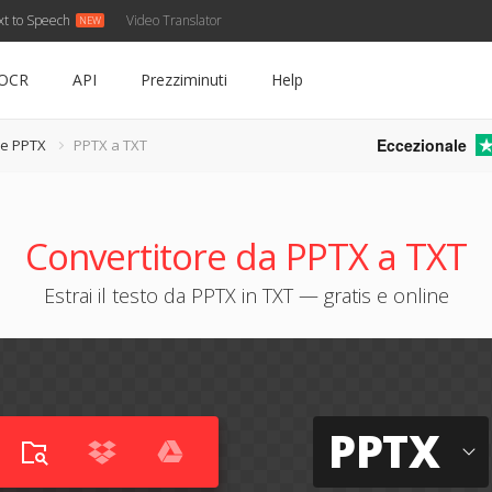
xt to Speech
Video Translator
OCR
API
Prezziminuti
Help
Eccezionale
re PPTX
PPTX a TXT
Convertitore da PPTX a TXT
Estrai il testo da PPTX in TXT — gratis e online
PPTX