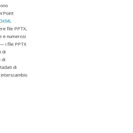
sono
erPoint
OXML
re file PPTX,
te e numerosi
 — i file PPTX
 di
 di
tadati di
i interscambio