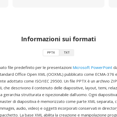
Informazioni sui formati
PPTX
TXT
ato file predefinito per le presentazioni
Microsoft PowerPoint
da
 standard Office Open XML (OOXML) pubblicato come ECMA-376 
te adottato come ISO/IEC 29500. Un file PPTX è un archivio ZI
che descrivono il contenuto delle diapositive, layout, temi, relaz
a gerarchia strutturata e ispezionabile dall'uomo. Ogni diapositiva
 master di diapositiva è memorizzato come parte XML separata, c
immagini, audio, video) e oggetti incorporati conservati in directo
l pacchetto. La base XML abilita la creazione e manipolazione pro