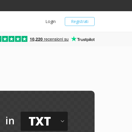
Login
Registrati
10,220
recensioni su
TXT
in