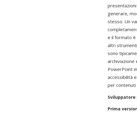
presentazioni
generare, mod
stesso. Un van
completamente
e il formato 
altri strument
sono tipicamen
archiviazione 
PowerPoint inc
accessibilità 
per contenuti 
Sviluppatore
Prima versio