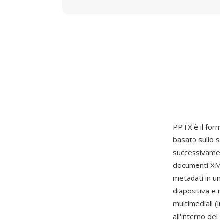
PPTX è il form
basato sullo
successivamen
documenti XML 
metadati in un
diapositiva e
multimediali (
all'interno de