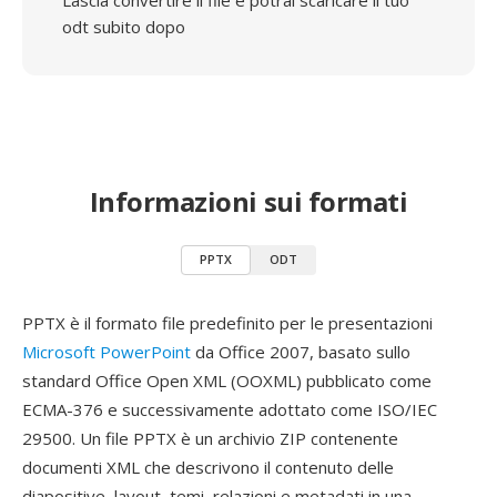
Lascia convertire il file e potrai scaricare il tuo
odt subito dopo
Informazioni sui formati
PPTX
ODT
PPTX è il formato file predefinito per le presentazioni
Microsoft PowerPoint
da Office 2007, basato sullo
standard Office Open XML (OOXML) pubblicato come
ECMA-376 e successivamente adottato come ISO/IEC
29500. Un file PPTX è un archivio ZIP contenente
documenti XML che descrivono il contenuto delle
diapositive, layout, temi, relazioni e metadati in una