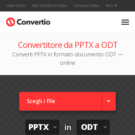
Video Editor
Add Subtitles to Video
Compress Video
Altro
Convertitore da PPTX a ODT
Converti PPTX in formato documento ODT —
online
Scegli i file
PPTX
ODT
in