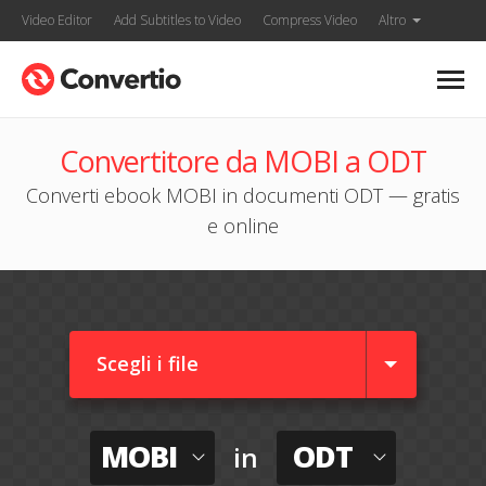
Video Editor
Add Subtitles to Video
Compress Video
Altro
Convertitore da MOBI a ODT
Converti ebook MOBI in documenti ODT — gratis
e online
Scegli i file
MOBI
ODT
in