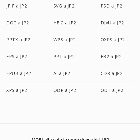
JFIF a JP2
SVG a JP2
PSD a JP2
DOC a JP2
HEIC a JP2
DJVU a JP2
PPTX a JP2
WPS a JP2
OXPS a JP2
EPS a JP2
PPT a JP2
FB2 a JP2
EPUB a JP2
AI a JP2
CDR a JP2
XPS a JP2
ODP a JP2
ODT a JP2
MOBI alla valutazione di qualità JP2