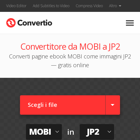
Video Editor
Add Subtitles to Video
Compress Video
Altro
Convertitore da MOBI a JP2
Converti pagine ebook MOBI come immagini JP2
— gratis online
Scegli i file
MOBI
JP2
in