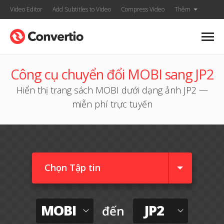
Video Editor
Add Subtitles to Video
Compress Video
Thêm
Công cụ chuyển đổi MOBI sang JP2
Hiển thị trang sách MOBI dưới dạng ảnh JP2 —
miễn phí trực tuyến
Chọn Tập tin
MOBI
JP2
đến