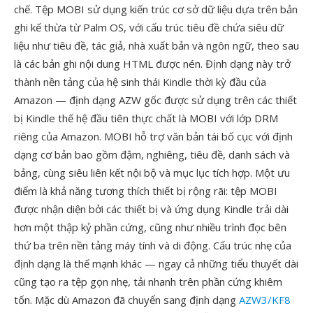
chế. Tệp MOBI sử dụng kiến trúc cơ sở dữ liệu dựa trên bản
ghi kế thừa từ Palm OS, với cấu trúc tiêu đề chứa siêu dữ
liệu như tiêu đề, tác giả, nhà xuất bản và ngôn ngữ, theo sau
là các bản ghi nội dung HTML được nén. Định dạng này trở
thành nền tảng của hệ sinh thái Kindle thời kỳ đầu của
Amazon — định dạng AZW gốc được sử dụng trên các thiết
bị Kindle thế hệ đầu tiên thực chất là MOBI với lớp DRM
riêng của Amazon. MOBI hỗ trợ văn bản tái bố cục với định
dạng cơ bản bao gồm đậm, nghiêng, tiêu đề, danh sách và
bảng, cùng siêu liên kết nội bộ và mục lục tích hợp. Một ưu
điểm là khả năng tương thích thiết bị rộng rãi: tệp MOBI
được nhận diện bởi các thiết bị và ứng dụng Kindle trải dài
hơn một thập kỷ phần cứng, cũng như nhiều trình đọc bên
thứ ba trên nền tảng máy tính và di động. Cấu trúc nhẹ của
định dạng là thế mạnh khác — ngay cả những tiểu thuyết dài
cũng tạo ra tệp gọn nhẹ, tải nhanh trên phần cứng khiêm
tốn. Mặc dù Amazon đã chuyển sang định dạng
AZW3/KF8