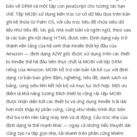
bảo vệ DRM và một tập con JavaScript cho tương tác hạn
chế. Tệp MOBI sử dụng kiến trúc cơ sở dữ liệu dựa trên bản
ghi kế thừa từ Palm OS, với cấu trúc tiêu đề chứa siêu dữ
liệu như tiêu đề, tác giả, nhà xuất bản và ngôn ngữ, theo sau
là các bản ghi nội dung HTML được nén. Định dạng này trở
thành nền tảng của hệ sinh thái Kindle thời kỳ đầu của
Amazon — định dạng AZW gốc được sử dụng trên các thiết
bị Kindle thế hệ đầu tiên thực chất là MOBI với lớp DRM
riêng của Amazon. MOBI hỗ trợ văn bản tái bố cục với định
dạng cơ bản bao gồm đậm, nghiêng, tiêu đề, danh sách và
bảng, cùng siêu liên kết nội bộ và mục lục tích hợp. Một ưu
điểm là khả năng tương thích thiết bị rộng rãi: tệp MOBI
được nhận diện bởi các thiết bị và ứng dụng Kindle trải dài
hơn một thập kỷ phần cứng, cũng như nhiều trình đọc bên
thứ ba trên nền tảng máy tính và di động. Cấu trúc nhẹ của
định dạng là thế mạnh khác — ngay cả những tiểu thuyết dài
cũng tạo ra tệp gọn nhẹ, tải nhanh trên phần cứng khiêm