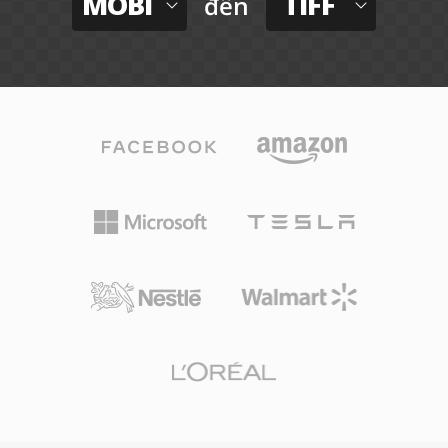
MOBI
TIFF
đến