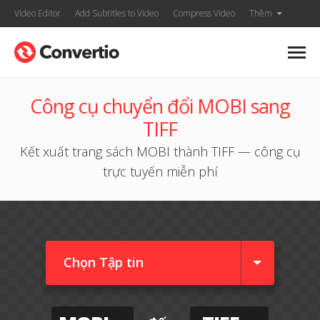
Video Editor
Add Subtitles to Video
Compress Video
Thêm
Công cụ chuyển đổi MOBI sang
TIFF
Kết xuất trang sách MOBI thành TIFF — công cụ
trực tuyến miễn phí
Chọn Tập tin