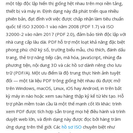
một tệp độc lập hiển thị giống hệt nhau trên mọi nền tảng,
thiết bị và máy in. Định dạng này đã phát triển qua nhiều
phiên bản, đạt đỉnh với việc được chấp nhận làm tiêu chuẩn
quốc tế ISO 32000-1 vào năm 2008 (PDF 1.7) và ISO
32000-2 vào năm 2017 (PDF 2.0), đảm bảo tính độc lập với
nhà cung cấp lâu dài. PDF hỗ trợ một loạt khả năng đặc biệt
phong phú: chữ ký số, trường biểu mẫu, chú thích, đánh dấu
trang, thẻ trợ năng tiếp cận, mã hóa, JavaScript, nhúng đa
phương tiện, nội dung 3D và các hồ sơ dành riêng cho lưu
trữ (PDF/A). Một ưu điểm là độ trung thực hình ảnh tuyệt
đối — một tài liệu PDF trông giống hệt nhau dù được mở
trên Windows, macOS, Linux, iOS hay Android, in trên bất
kỳ máy in nào hoặc xem sau hàng thập kỷ kể từ khi tạo. Hỗ
trợ phần mềm toàn cầu là một thế mạnh cốt lõi khác: trình
xem PDF được tích hợp sẵn trong mọi hệ điều hành và trình
duyệt web lớn, và định dạng này được đọc bởi hàng trăm
ứng dụng trên thế giới. Các
hồ sơ ISO
chuyên biệt như