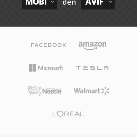
MOBI
AVIF
đến