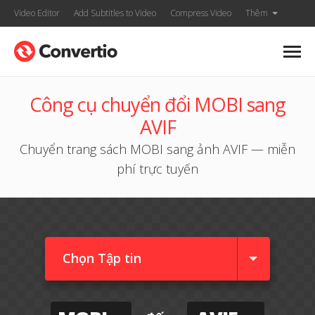
Video Editor
Add Subtitles to Video
Compress Video
Thêm
Công cụ chuyển đổi MOBI sang
AVIF
Chuyển trang sách MOBI sang ảnh AVIF — miễn
phí trực tuyến
Chọn Tập tin