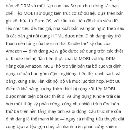
bảo vệ DRM và một tập con JavaScript cho tương tác hạn
chế. Tệp MOBI sử dụng kiến trúc cơ sở dữ liệu dựa trên bản
ghi kế thừa từ Palm OS, với cấu trúc tiêu đề chứa siêu dữ
liệu như tiêu đề, tác giả, nhà xuất bản và ngôn ngữ, theo sau
là các bản ghi nội dung HTML được nén. Định dạng này trở
thành nền tảng của hệ sinh thái Kindle thời kỳ đầu của
Amazon — định dạng AZW gốc được sử dụng trên các thiết
bị Kindle thế hệ đầu tiên thực chất là MOBI với lớp DRM
riêng của Amazon. MOBI hỗ trợ văn bản tái bố cục với định
dạng cơ bản bao gồm đậm, nghiêng, tiêu đề, danh sách và
bảng, cùng siêu liên kết nội bộ và mục lục tích hợp. Một ưu
điểm là khả năng tương thích thiết bị rộng rãi: tệp MOBI
được nhận diện bởi các thiết bị và ứng dụng Kindle trải dài
hơn một thập kỷ phần cứng, cũng như nhiều trình đọc bên
thứ ba trên nền tảng máy tính và di động. Cấu trúc nhẹ của
định dạng là thế mạnh khác — ngay cả những tiểu thuyết dài
cũng tạo ra tệp gọn nhẹ, tải nhanh trên phần cứng khiêm