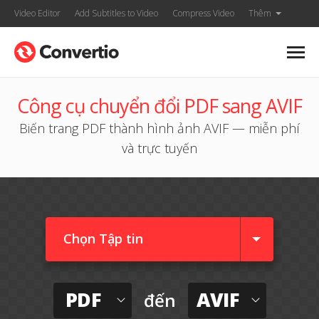
Video Editor
Add Subtitles to Video
Compress Video
Thêm
Công cụ chuyển đổi PDF sang AVIF
Biến trang PDF thành hình ảnh AVIF — miễn phí
và trực tuyến
Chọn Tập tin
PDF
AVIF
đến