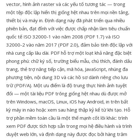
vector, hình ảnh raster và các yếu tố tương tác — trong
một tệp độc lập hiển thị giống hệt nhau trên mọi nền tảng,
thiết bị và máy in. Định dạng này đã phát triển qua nhiều
phiên bản, đạt đỉnh với việc được chấp nhận làm tiêu chuẩn
quốc tế ISO 32000-1 vào năm 2008 (PDF 1.7) và ISO
32000-2 vào năm 2017 (PDF 2.0), đảm bảo tính độc lập với
nhà cung cấp lâu dài. PDF hỗ trợ một loạt khả năng đặc biệt
phong phú: chữ ký số, trường biểu mẫu, chú thích, đánh dấu
trang, thẻ trợ năng tiếp cận, mã hóa, JavaScript, nhúng đa
phương tiện, nội dung 3D và các hồ sơ dành riêng cho lưu
trữ (PDF/A). Một ưu điểm là độ trung thực hình ảnh tuyệt
đối — một tài liệu PDF trông giống hệt nhau dù được mở
trên Windows, macOS, Linux, iOS hay Android, in trên bất
kỳ máy in nào hoặc xem sau hàng thập kỷ kể từ khi tạo. Hỗ
trợ phần mềm toàn cầu là một thế mạnh cốt lõi khác: trình
xem PDF được tích hợp sẵn trong mọi hệ điều hành và trình
duyệt web lớn, và định dạng này được đọc bởi hàng trăm