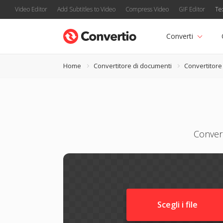
Video Editor
Add Subtitles to Video
Compress Video
GIF Editor
Te
Converti
Home
Convertitore di documenti
Convertitor
Convers
Scegli i file