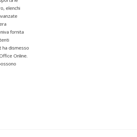
pporta le
ro, elenchi
 avanzate
 era
niva fornita
tenti
ft ha dismesso
Office Online.
 possono