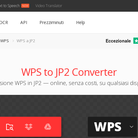
xt to Speech
Video Translator
OCR
API
Prezziminuti
Help
Eccezionale
e WPS
WPS a JP2
WPS to JP2 Converter
ione WPS in JP2 — online, senza costi, su qualsiasi dis
WPS