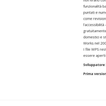
non erano con
funzionalità b
puntati e num
come revisioni
l'accessibilit
gratuitamente 
domestici e s
Works nel 20
I file WPS res
essere aperti 
Sviluppatore
Prima versio