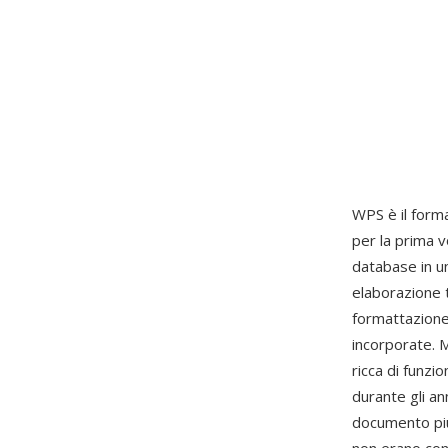
WPS è il for
per la prima 
database in u
elaborazione t
formattazione 
incorporate. 
ricca di funzi
durante gli an
documento più