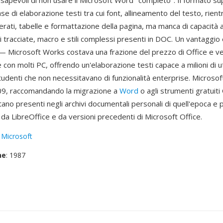
sapevoli di non usare il Microsoft Word "completo". Il formato su
ase di elaborazione testi tra cui font, allineamento del testo, rient
erati, tabelle e formattazione della pagina, ma manca di capacità
 tracciate, macro e stili complessi presenti in DOC. Un vantaggio
à — Microsoft Works costava una frazione del prezzo di Office e ve
con molti PC, offrendo un'elaborazione testi capace a milioni di u
tudenti che non necessitavano di funzionalità enterprise. Microso
09, raccomandando la migrazione a
Word
o agli strumenti gratuiti 
tano presenti negli archivi documentali personali di quell'epoca e
da LibreOffice e da versioni precedenti di Microsoft Office.
:
Microsoft
ne
: 1987