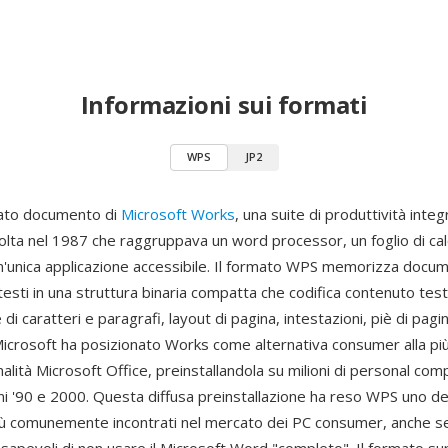
Informazioni sui formati
WPS
JP2
mato documento di
Microsoft Works
, una suite di produttività integ
volta nel 1987 che raggruppava un word processor, un foglio di cal
n'unica applicazione accessibile. Il formato WPS memorizza docum
esti in una struttura binaria compatta che codifica contenuto test
di caratteri e paragrafi, layout di pagina, intestazioni, piè di pag
Microsoft ha posizionato Works come alternativa consumer alla pi
onalità Microsoft Office, preinstallandola su milioni di personal c
ni '90 e 2000. Questa diffusa preinstallazione ha reso WPS uno de
 comunemente incontrati nel mercato dei PC consumer, anche se 