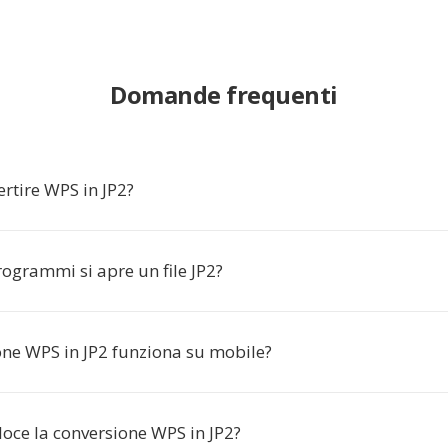
Domande frequenti
rtire WPS in JP2?
ogrammi si apre un file JP2?
one WPS in JP2 funziona su mobile?
loce la conversione WPS in JP2?