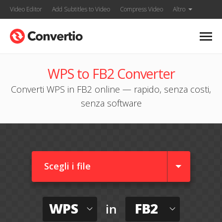
Video Editor
Add Subtitles to Video
Compress Video
Altro
WPS to FB2 Converter
Converti WPS in FB2 online — rapido, senza costi,
senza software
Scegli i file
WPS
FB2
in