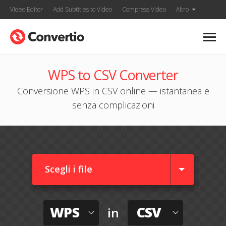
Video Editor
Add Subtitles to Video
Compress Video
Altro
WPS to CSV Converter
Conversione WPS in CSV online — istantanea e
senza complicazioni
Scegli i file
WPS
CSV
in