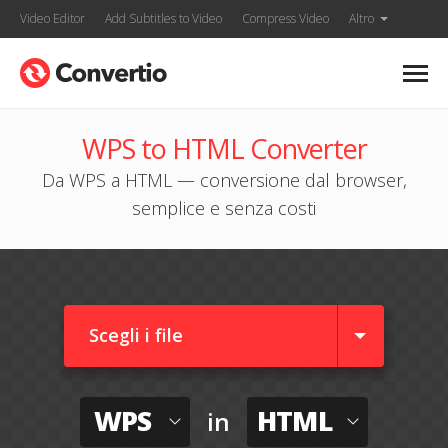
Video Editor
Add Subtitles to Video
Compress Video
Altro
WPS to HTML Converter
Da WPS a HTML — conversione dal browser,
semplice e senza costi
Scegli i file
WPS
HTML
in