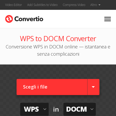
Video Editor
Add Subtitles to Video
Compress Video
Altro
WPS to DOCM Converter
Conversione WPS in DOCM online — istantanea e
senza complicazioni
Scegli i file
WPS
DOCM
in