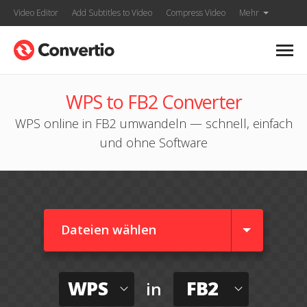
Video Editor
Add Subtitles to Video
Compress Video
Mehr
WPS to FB2 Converter
WPS online in FB2 umwandeln — schnell, einfach
und ohne Software
Dateien wählen
WPS
FB2
in