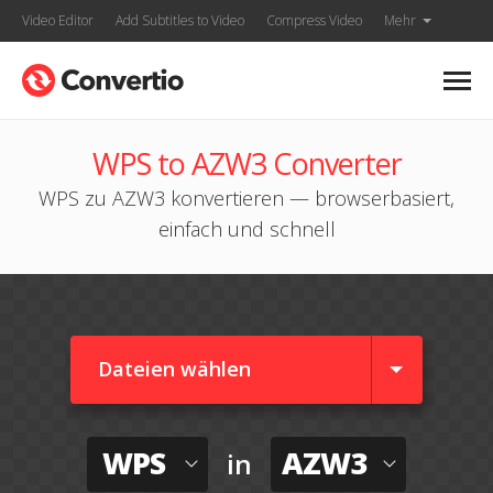
Video Editor
Add Subtitles to Video
Compress Video
Mehr
WPS to AZW3 Converter
WPS zu AZW3 konvertieren — browserbasiert,
einfach und schnell
Dateien wählen
WPS
AZW3
in