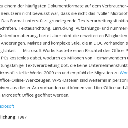
u einem der häufigsten Dokumentformate auf dem Verbraucher
 Benutzern nicht bewusst war, dass sie nicht das "volle" Microso
 Das Format unterstützt grundlegende Textverarbeitungsfunkti
 Schriften, Textausrichtung, Einrückung, Aufzählungs- und nummeri
Seitenformatierung, bietet aber nicht die erweiterten Fähigkeiten
 Änderungen, Makros und komplexe Stile, die in DOC vorhanden sin
glichkeit — Microsoft Works kostete einen Bruchteil des Office-
n PCs kostenlos dabei, wodurch es Millionen von Heimanwendern
stungsfähige Textverarbeitung bot, die keine Unternehmensfunkt
icrosoft stellte Works 2009 ein und empfahl die Migration zu
Wor
ffice-Online-Werkzeugen. WPS-Dateien sind weiterhin in persönl
ven aus dieser Ära vorhanden und können von LibreOffice und ä
 Microsoft Office geöffnet werden.
icrosoft
tlichung
: 1987