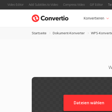
Video Editor
Add Subtitles to Video
Compress Video
GIF Editor
Te
Konvertieren
Startseite
Dokument-Konverter
WPS-Konvert
W
Dateien wählen