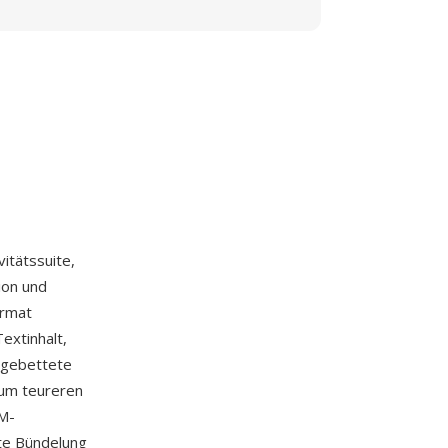
vitätssuite,
ion und
ormat
extinhalt,
ingebettete
zum teureren
EM-
te Bündelung