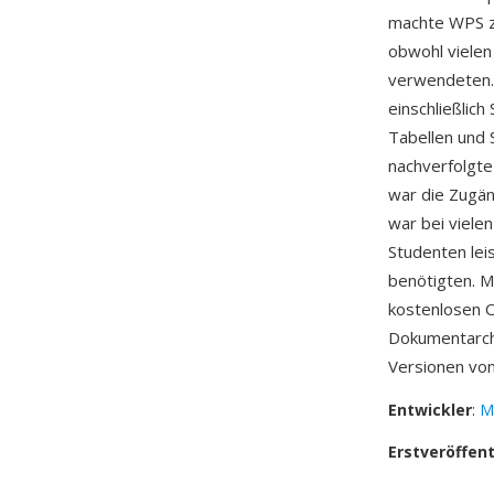
machte WPS z
obwohl vielen
verwendeten.
einschließlich
Tabellen und 
nachverfolgte
war die Zugän
war bei viele
Studenten lei
benötigten. M
kostenlosen O
Dokumentarchi
Versionen von
Entwickler
:
M
Erstveröffen