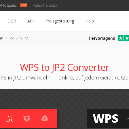
xt to Speech
Video Translator
OCR
API
Preisgestaltung
Help
Hervorragend
er
WPS in JP2
WPS to JP2 Converter
PS in JP2 umwandeln — online, auf jedem Gerät nutzb
WPS