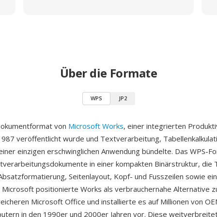
Über die Formate
WPS
JP2
Dokumentformat von
Microsoft Works
, einer integrierten Produkti
1987 veröffentlicht wurde und Textverarbeitung, Tabellenkalkulat
einer einzigen erschwinglichen Anwendung bündelte. Das WPS-F
tverarbeitungsdokumente in einer kompakten Binärstruktur, die T
Absatzformatierung, Seitenlayout, Kopf- und Fusszeilen sowie e
t. Microsoft positionierte Works als verbrauchernahe Alternative 
eicheren Microsoft Office und installierte es auf Millionen von O
tern in den 1990er und 2000er Jahren vor. Diese weitverbreite