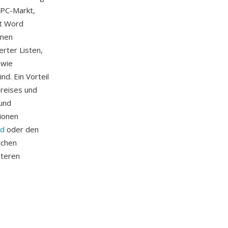
-PC-Markt,
ft Word
onen
erter Listen,
 wie
d. Ein Vorteil
Preises und
 und
ionen
d
oder den
ichen
lteren