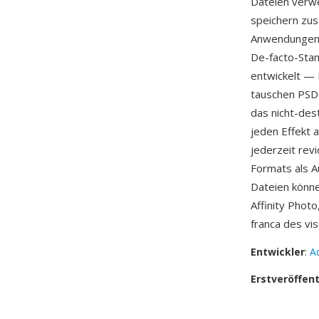
Dateien verw
speichern zus
Anwendungen, 
De-facto-Stan
entwickelt — 
tauschen PSD-D
das nicht-des
jeden Effekt 
jederzeit rev
Formats als A
Dateien könn
Affinity Phot
franca des vi
Entwickler
:
A
Erstveröffen