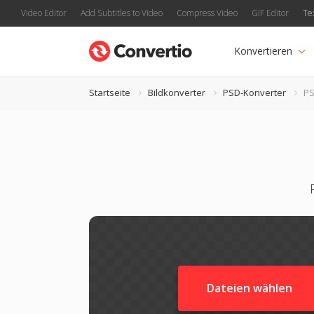
Video Editor
Add Subtitles to Video
Compress Video
GIF Editor
Te
Konvertieren
Startseite
Bildkonverter
PSD-Konverter
PS
Dateien wählen