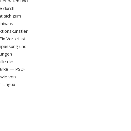
enendaten und
e durch
at sich zum
 hinaus
ktionskünstler
in Vorteil ist
Anpassung und
dungen
lle des
tärke — PSD-
owie von
r Lingua