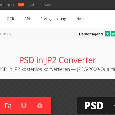
xt to Speech
Video Translator
OCR
API
Preisgestaltung
Help
Hervorragend
D in JP2
PSD in JP2 Converter
PSD in JP2 kostenlos konvertieren — JPEG-2000-Qualitä
PSD