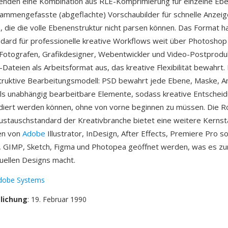
enden eine Kombination aus RLE-Komprimierung für einzelne Eb
ammengefasste (abgeflachte) Vorschaubilder für schnelle Anzeig
die die volle Ebenenstruktur nicht parsen können. Das Format h
dard für professionelle kreative Workflows weit über Photoshop
Fotografen, Grafikdesigner, Webentwickler und Video-Postprodu
ateien als Arbeitsformat aus, das kreative Flexibilität bewahrt. E
truktive Bearbeitungsmodell: PSD bewahrt jede Ebene, Maske, 
als unabhängig bearbeitbare Elemente, sodass kreative Entschei
idiert werden können, ohne von vorne beginnen zu müssen. Die Ro
ustauschstandard der Kreativbranche bietet eine weitere Kerns
en von
Adobe
Illustrator, InDesign, After Effects, Premiere Pro s
o, GIMP, Sketch, Figma und Photopea geöffnet werden, was es zu
suellen Designs macht.
dobe Systems
tlichung
: 19. Februar 1990