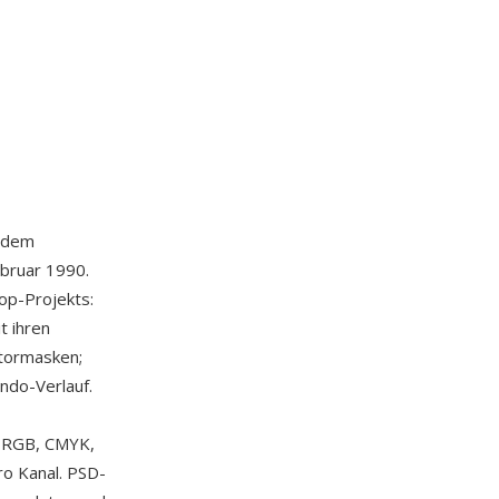
 dem
ebruar 1990.
op-Projekts:
t ihren
tormasken;
Undo-Verlauf.
e RGB, CMYK,
ro Kanal. PSD-