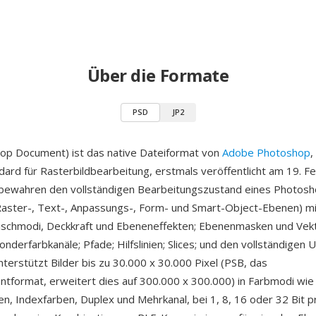
Über die Formate
PSD
JP2
op Document) ist das native Dateiformat von
Adobe Photoshop
,
ard für Rasterbildbearbeitung, erstmals veröffentlicht am 19. F
bewahren den vollständigen Bearbeitungszustand eines Photosh
Raster-, Text-, Anpassungs-, Form- und Smart-Object-Ebenen) mi
Mischmodi, Deckkraft und Ebeneneffekten; Ebenenmasken und Vek
onderfarbkanäle; Pfade; Hilfslinien; Slices; und den vollständigen 
terstützt Bilder bis zu 30.000 x 30.000 Pixel (PSB, das
tformat, erweitert dies auf 300.000 x 300.000) in Farbmodi wi
en, Indexfarben, Duplex und Mehrkanal, bei 1, 8, 16 oder 32 Bit p