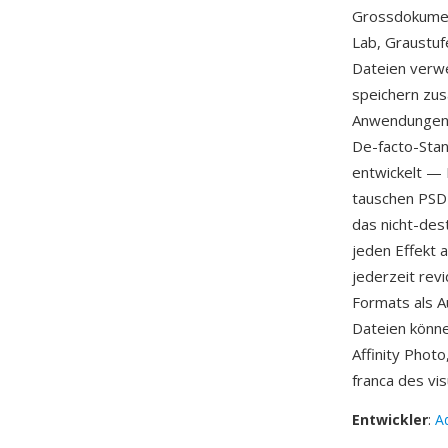
Grossdokumen
Lab, Graustuf
Dateien verw
speichern zus
Anwendungen, 
De-facto-Stan
entwickelt — 
tauschen PSD-D
das nicht-des
jeden Effekt 
jederzeit rev
Formats als A
Dateien könn
Affinity Phot
franca des vi
Entwickler
:
A