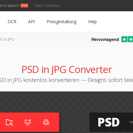
xt to Speech
Video Translator
OCR
API
Preisgestaltung
Help
Hervorragend
D in JPG
PSD in JPG Converter
SD in JPG kostenlos konvertieren — Designs sofort teil
PSD