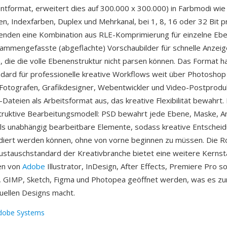
tformat, erweitert dies auf 300.000 x 300.000) in Farbmodi wi
en, Indexfarben, Duplex und Mehrkanal, bei 1, 8, 16 oder 32 Bit p
enden eine Kombination aus RLE-Komprimierung für einzelne Eb
ammengefasste (abgeflachte) Vorschaubilder für schnelle Anzeig
die die volle Ebenenstruktur nicht parsen können. Das Format h
dard für professionelle kreative Workflows weit über Photoshop
Fotografen, Grafikdesigner, Webentwickler und Video-Postprodu
ateien als Arbeitsformat aus, das kreative Flexibilität bewahrt. E
truktive Bearbeitungsmodell: PSD bewahrt jede Ebene, Maske, 
als unabhängig bearbeitbare Elemente, sodass kreative Entschei
idiert werden können, ohne von vorne beginnen zu müssen. Die Ro
ustauschstandard der Kreativbranche bietet eine weitere Kerns
en von
Adobe
Illustrator, InDesign, After Effects, Premiere Pro s
o, GIMP, Sketch, Figma und Photopea geöffnet werden, was es zu
suellen Designs macht.
dobe Systems