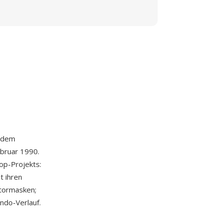
 dem
ebruar 1990.
op-Projekts:
t ihren
tormasken;
Undo-Verlauf.