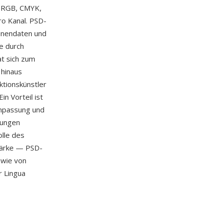
e RGB, CMYK,
ro Kanal. PSD-
enendaten und
e durch
at sich zum
 hinaus
ktionskünstler
in Vorteil ist
Anpassung und
dungen
lle des
tärke — PSD-
owie von
r Lingua