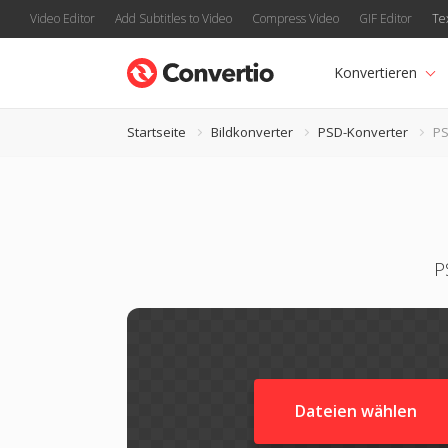
Video Editor
Add Subtitles to Video
Compress Video
GIF Editor
Te
Konvertieren
Startseite
Bildkonverter
PSD-Konverter
PS
P
Dateien wählen