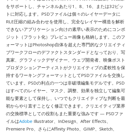
をサポートし、チャンネルあたり1、8、16、または32ビッ
トに対応します。PSDファイルは個々のレイヤーデータに
RLE圧縮の組み合わせを使用し、完全なレイヤー構造を解析
できないアプリケーション向けの素早い表示のためにコンポ
ジット（フラット化）プレビュー画像も格納します。このフ
ォーマットはPhotoshop自体を超えた専門的なクリエイティ
ブワークフローのデファクトスタンダードとなっており、写
真家、グラフィックデザイナー、ウェブ開発者、映像ポスト
プロダクションアーティストがクリエイティブの柔軟性を保
持するワーキングフォーマットとしてPSDファイルを交換し
ています。PSDの利点の一つは非破壊編集モデルです。PSD
はすべてのレイヤー、マスク、調整、効果を独立して編集可
能な要素として保持し、いつでもクリエイティブな判断を最
初からやり直すことなく修正できます。クリエイティブ業界
の交換標準としての役割もまた重要な強みです — PSDファ
イルは
Adobe
Illustrator、InDesign、After Effects、
Premiere Pro、さらにAffinity Photo、GIMP、Sketch、