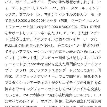
パス、ガイド、スライス、完全な操作履歴が含まれます。フ
ォーマットはRGB、CMYK、Lab、グレースケール、インデ
ックス、ダブルトーン、マルチチャンネルの各カラーモード
で最大30,000 x 30,000ピクセル（PSB、ラージドキュメン
トフォーマットはこれを300,000 x 300,000に拡張）の画像
をサポートし、チャンネルあたり1、8、16、または32ビッ
トに対応します。PSDファイルは個々のレイヤーデータに
RLE圧縮の組み合わせを使用し、完全なレイヤー構造を解析
できないアプリケーション向けの素早い表示のためにコンポ
ジット（フラット化）プレビュー画像も格納します。このフ
ォーマットはPhotoshop自体を超えた専門的なクリエイティ
ブワークフローのデファクトスタンダードとなっており、写
真家、グラフィックデザイナー、ウェブ開発者、映像ポスト
プロダクションアーティストがクリエイティブの柔軟性を保
持するワーキングフォーマットとしてPSDファイルを交換し
ています。PSDの利点の一つは非破壊編集モデルです。PSD
はすべてのレイヤー、マスク、調整、効果を独立して編集可