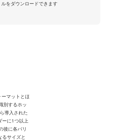
ルをダウンロードできます
ォーマットとほ
識別するホッ
から導入された
ダーに1つ以上
の後に各バリ
なるサイズと