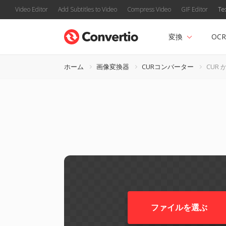
Video Editor
Add Subtitles to Video
Compress Video
GIF Editor
Te
変換
OCR
ホーム
画像変換器
CURコンバーター
CUR か
ファイルを選ぶ