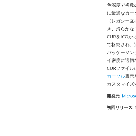
色深度で複数
に最適なカー
（レガシー互換
き、滑らかな
CURをICO
て格納され、
パッケージン
イ密度に適切
CURファイ
カーソル
表示
カスタマイズ
開発元
:
Micros
初回リリース
: