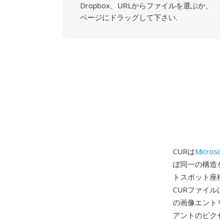
Dropbox、URLからファイルを選ぶか、
ページにドラッグして下さい.
CURは
Micros
ぼ同一の構造
トスポット座
CURファイ
の画像エント
アントのピク