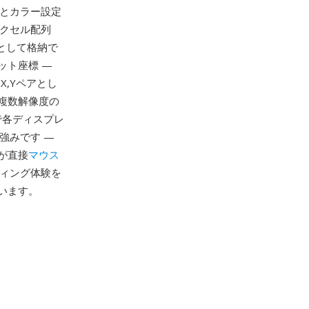
度とカラー設定
ピクセル配列
）として格納で
ット座標 —
X,Yペアとし
複数解像度の
で各ディスプレ
強みです —
が直接
マウス
ティング体験を
います。