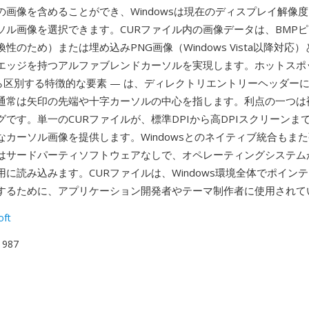
の画像を含めることができ、Windowsは現在のディスプレイ解像
ソル画像を選択できます。CURファイル内の画像データは、BMP
性のため）または埋め込みPNG画像（Windows Vista以降対応
エッジを持つアルファブレンドカーソルを実現します。ホットスポ
から区別する特徴的な要素 — は、ディレクトリエントリーヘッダーに
通常は矢印の先端や十字カーソルの中心を指します。利点の一つは
グです。単一のCURファイルが、標準DPIから高DPIスクリーンま
なカーソル画像を提供します。Windowsとのネイティブ統合もまた
ルはサードパーティソフトウェアなしで、オペレーティングシステム
用に読み込みます。CURファイルは、Windows環境全体でポイン
するために、アプリケーション開発者やテーマ制作者に使用されて
oft
 1987