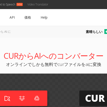
xt to Speech
Video Translator
API
価格
Help
素晴らしい
ら AI に
CURからAIへのコンバーター
オンラインでしかも無料でcurファイルをaiに変換
CUR