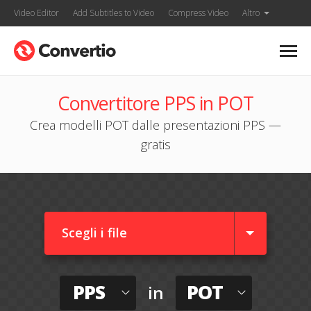
Video Editor
Add Subtitles to Video
Compress Video
Altro
Convertitore PPS in POT
Crea modelli POT dalle presentazioni PPS —
gratis
Scegli i file
PPS
POT
in