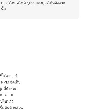
ดาวน์โหลดไฟล์ rgba ของคุณได้หลังจาก
นั้น
ขึ้นโดย Jef
x PPM จัดเก็บ
สุดที่กำหนด
บบ ASCII
บบไบนารี
ิ่มต้นด้วยส่วน