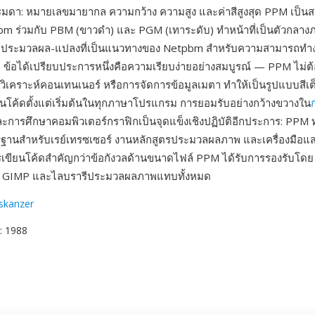
รมดา: หมายเลขมายากล ความกว้าง ความสูง และค่าสีสูงสุด PPM เป็น
m ร่วมกับ PBM (ขาวดำ) และ PGM (เทาระดับ) ทำหน้าที่เป็นตัวกลาง
-ประมวลผล-แปลงที่เป็นแนวทางของ Netpbm สำหรับความสามารถทำง
 ข้อได้เปรียบประการหนึ่งคือความเรียบง่ายอย่างสมบูรณ์ — PPM ไม่ต
วิเคราะห์คอนเทนเนอร์ หรือการจัดการข้อมูลเมตา ทำให้เป็นรูปแบบสีเต็
ียนโค้ดตั้งแต่เริ่มต้นในทุกภาษาโปรแกรม การยอมรับอย่างกว้างขวางใน
ะการศึกษาคอมพิวเตอร์กราฟิกเป็นจุดแข็งเชิงปฏิบัติอีกประการ: PPM ทำ
ฐานสำหรับเรย์เทรซเซอร์ งานหลักสูตรประมวลผลภาพ และเครื่องมือแ
รเขียนโค้ดสำคัญกว่าข้อกังวลด้านขนาดไฟล์ PPM ได้รับการรองรับโดย
, GIMP และไลบรารีประมวลผลภาพแทบทั้งหมด
oskanzer
: 1988