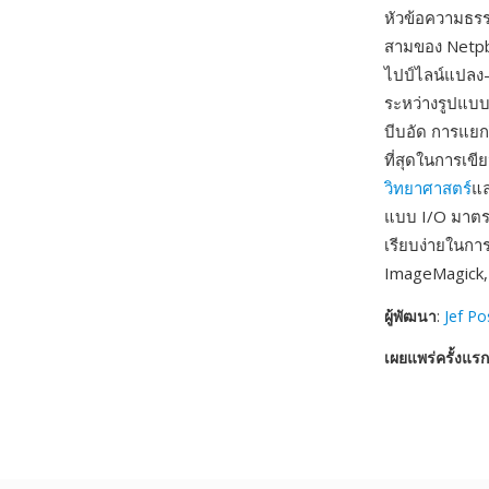
หัวข้อความธร
สามของ Netpb
ไปป์ไลน์แปลง
ระหว่างรูปแบบ
บีบอัด การแยก
ที่สุดในการเข
วิทยาศาสตร์
แล
แบบ I/O มาตร
เรียบง่ายในกา
ImageMagick
ผู้พัฒนา
:
Jef P
เผยแพร่ครั้งแรก