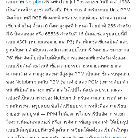
แบบภาพ
Netpbm
สร้างขึ้นโดย Jef Poskanzer ในปี ค.ศ. 1988
เป็นส่วนหนึ่งของชุดเครื่องมือ Pbmplus สำหรับระบบ Unix PPM
จัดเก็บภาพสี RGB ที่แต่ละพิกเซลประกอบด้วยค่าสามค่า (แดง
เขียว น้ำเงิน) ตั้งแต่ 0 ถึงค่าสูงสุดที่กำหนด โดยปกติ 255 สำหรับ
สี 8 บิตต่อช่อง หรือ 65535 สำหรับสี 16 บิตต่อช่อง รูปแบบนี้มี
แบบ ASCII (หมายเลขมายากล P3) ที่ค่าพิกเซลเขียนเป็นตัวเลข
ฐานสิบตามลำดับแถว-หลัก และแบบไบนารี (หมายเลขมายากล
P6) ที่ค่าจัดเก็บเป็นไบต์ดิบเพื่อการแสดงผลที่กะทัดรัด ทั้งสอง
แบบเริ่มต้นด้วยส่วนหัวข้อความธรรมดา: หมายเลขมายากล
ความกว้าง ความสูง และค่าสีสูงสุด PPM เป็นสมาชิกครบชุดสาม
ของ Netpbm ร่วมกับ PBM (ขาวดำ) และ PGM (เทาระดับ) ทำ
หน้าที่เป็นตัวกลางภาพสีสากลในไปป์ไลน์แปลง-ประมวลผล-
แปลงที่เป็นแนวทางของ Netpbm สำหรับความสามารถทำงาน
ร่วมกันระหว่างรูปแบบ ข้อได้เปรียบประการหนึ่งคือความเรียบ
ง่ายอย่างสมบูรณ์ — PPM ไม่ต้องการไลบรารีบีบอัด การแยก
วิเคราะห์คอนเทนเนอร์ หรือการจัดการข้อมูลเมตา ทำให้เป็นรูป
แบบสีเต็มรูปแบบที่ง่ายที่สุดในการเขียนโค้ดตั้งแต่เริ่มต้นในทุก
ภาษาโปรแกรม การยอมรับอย่างกว้างขวางใน
การคำนวณทาง