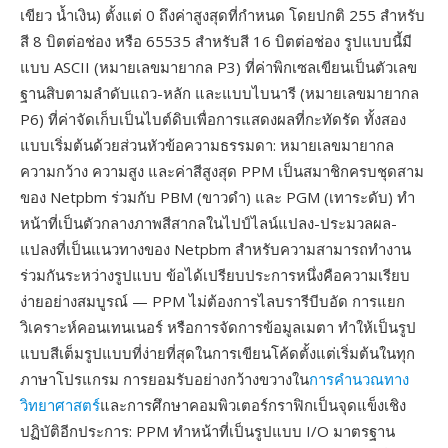
เขียว น้ำเงิน) ตั้งแต่ 0 ถึงค่าสูงสุดที่กำหนด โดยปกติ 255 สำหรับ
สี 8 บิตต่อช่อง หรือ 65535 สำหรับสี 16 บิตต่อช่อง รูปแบบนี้มี
แบบ ASCII (หมายเลขมายากล P3) ที่ค่าพิกเซลเขียนเป็นตัวเลข
ฐานสิบตามลำดับแถว-หลัก และแบบไบนารี (หมายเลขมายากล
P6) ที่ค่าจัดเก็บเป็นไบต์ดิบเพื่อการแสดงผลที่กะทัดรัด ทั้งสอง
แบบเริ่มต้นด้วยส่วนหัวข้อความธรรมดา: หมายเลขมายากล
ความกว้าง ความสูง และค่าสีสูงสุด PPM เป็นสมาชิกครบชุดสาม
ของ Netpbm ร่วมกับ PBM (ขาวดำ) และ PGM (เทาระดับ) ทำ
หน้าที่เป็นตัวกลางภาพสีสากลในไปป์ไลน์แปลง-ประมวลผล-
แปลงที่เป็นแนวทางของ Netpbm สำหรับความสามารถทำงาน
ร่วมกันระหว่างรูปแบบ ข้อได้เปรียบประการหนึ่งคือความเรียบ
ง่ายอย่างสมบูรณ์ — PPM ไม่ต้องการไลบรารีบีบอัด การแยก
วิเคราะห์คอนเทนเนอร์ หรือการจัดการข้อมูลเมตา ทำให้เป็นรูป
แบบสีเต็มรูปแบบที่ง่ายที่สุดในการเขียนโค้ดตั้งแต่เริ่มต้นในทุก
ภาษาโปรแกรม การยอมรับอย่างกว้างขวางใน
การคำนวณทาง
วิทยาศาสตร์
และการศึกษาคอมพิวเตอร์กราฟิกเป็นจุดแข็งเชิง
ปฏิบัติอีกประการ: PPM ทำหน้าที่เป็นรูปแบบ I/O มาตรฐาน