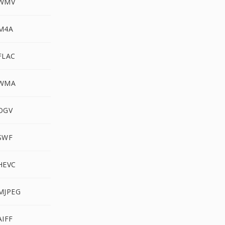
 WMV
 M4A
FLAC
 WMA
OGV
SWF
HEVC
MJPEG
AIFF