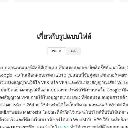
เกี่ยวกับรูปแบบไฟล์
WEBM
GIF
บบคอนเทนเนอร์มัลติมีเดียแบบเปิดและปลอดค่าลิขสิทธิ์ที่พัฒนาโดย
Google I/O ในเดือนพฤษภาคม 2010 รูปแบบนี้จับคู่คอนเทนเนอร์ Matr
ตัวแปลงสัญญาณวิดีโอ VP8 หรือ VP9 และตัวแปลงสัญญาณเสียง Vorbi
อแบบเปิดอย่างสมบูรณ์ที่ออกแบบเฉพาะสำหรับใช้งานบนเว็บ Google เป
ปลงสัญญาณ VP8 ภายใต้ใบอนุญาตแบบ BSD ที่ผ่อนปรน ลบอุปสรรคด้า
ี่กีดขวางการนำ H.264 มาใช้สำหรับวิดีโอเว็บเปิด คอนเทนเนอร์ WebM ส
ะสิทธิภาพของ Matroska ในขณะที่จำกัดไว้เฉพาะโปรไฟล์ที่ปรับให้เหมาะ
ด้รวดเร็วและใช้งานในเบราว์เซอร์ได้เบา WebM กับ VP9 ให้ประสิทธิภา
H.264 High Profile และเข้าใกล้
HEVC
ทำให้สามารถส่งวิดีโอคุณภาพสูงที