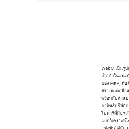
WebM เป็นรูปแ
เปิดตัวในงาน 
ของ MKV) กับ
สร้างสแต็กสื่
พร้อมกับตัวแ
ค่าลิขสิทธิ์ท
ไบนารีที่มีปร
แยกวิเคราะห์ไ
แข่งขันได้กับ 