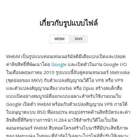
เกี่ยวกับรูปแบบไฟล์
WEBM
DIVX
WebM เป็นรูปแบบคอนเทนเนอร์มัลติมีเดียแบบเปิดและปลอด
ค่าลิขสิทธิ์ที่พัฒนาโดย
Google
และเปิดตัวในงาน Google I/O
ในเดือนพฤษภาคม 2010 รูปแบบนี้จับคู่คอนเทนเนอร์ Matroska
(ชุดย่อยของ MKV) กับตัวแปลงสัญญาณวิดีโอ VP8 หรือ VP9
และตัวแปลงสัญญาณเสียง Vorbis หรือ Opus สร้างสแต็กสื่อ
แบบเปิดอย่างสมบูรณ์ที่ออกแบบเฉพาะสำหรับใช้งานบนเว็บ
Google เปิดตัว WebM พร้อมกับตัวแปลงสัญญาณ VP8 ภายใต้
ใบอนุญาตแบบ BSD ที่ผ่อนปรน ลบอุปสรรคด้านสิทธิบัตรและค่า
ลิขสิทธิ์ที่กีดขวางการนำ H.264 มาใช้สำหรับวิดีโอเว็บเปิด
คอนเทนเนอร์ WebM สืบทอดโครงสร้างไบนารีที่มีประสิทธิภาพ
ของ Matroska ในขณะที่จำกัดไว้เฉพาะโปรไฟล์ที่ปรับให้เหมาะ