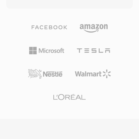
เป็นผลิตภัณฑ์เชิงพาณิชย์เฉพาะ ตัวแปลงสัญญาณ
โดยตรง และ YouTube ใช้ VP9 ใน WebM เป็นรูป
นี้อิงตามการบีบอัด MPEG-4 Part 2 (ASP) และเวอร์
แบบการส่งหลักสำหรับเนื้อหาส่วนใหญ่ รูปแบบ
ชันหลังๆ ได้รวมการรองรับ H.264/AVC และ HEVC
รองรับฟีเจอร์เช่นช่อง alpha transparency ใน
เข้ามาด้วย DivX ได้รับความนิยมอย่างมากในช่วง
วิดีโอ ทำให้มีคุณค่าสำหรับการคอมโพสิตกราฟิก
ต้นทศวรรษ 2000 จากความสามารถในการบีบอัด
เว็บและโอเวอร์เลย์ เมื่อเร็วๆ นี้ WebM ได้ขยายการ
ภาพยนตร์เต็มเรื่องให้มีขนาดเล็กพอที่จะเก็บลงแผ่น
รองรับวิดีโอ AV1 เพื่อวิวัฒนาการอย่างต่อเนื่องใน
CD-ROM แผ่นเดียวได้ในขณะที่ยังรักษาคุณภาพ
ฐานะช่องทางสำหรับการนำตัวแปลงสัญญาณเปิด
ภาพที่ดูได้ ประสิทธิภาพการบีบอัดนี้ทำให้ DivX เป็น
มาใช้ การผสมผสานของการบีบอัดที่แข่งขันได้ ไม่มี
รูปแบบที่กำหนดยุคอินเทอร์เน็ตรุ่นแรก เมื่อแบนด์
ค่าใช้จ่ายด้านใบอนุญาต และการรองรับ
วิดท์และพื้นที่จัดเก็บเป็นทรัพยากรที่หายาก DivX
เบราว์เซอร์ทุกค่าย ทำให้ WebM เป็นเสาหลักของ
Media Format (.divx) เพิ่มฟีเจอร์อย่างเมนูแบบ
การส่งมัลติมีเดียเว็บแบบปลอดค่าลิขสิทธิ์
โต้ตอบ บท คำบรรยาย และแทร็กเสียงหลายแทร็ก
นำฟังก์ชันแบบ DVD มาสู่ไฟล์ดิจิทัล การรับรอง
DivX กลายเป็นเครื่องหมายที่พบเห็นทั่วไปบน
อุปกรณ์อิเล็กทรอนิกส์สำหรับผู้บริโภค โดยเครื่อง
เล่น DVD และอุปกรณ์อื่นๆ หลายพันรุ่นรองรับการ