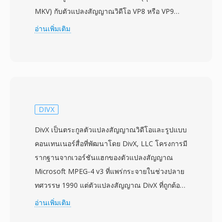
MKV) กับตัวแปลงสัญญาณวิดีโอ VP8 หรือ VP9
และตัวแปลงสัญญาณเสียง Vorbis หรือ Opus สร้าง
อ่านเพิ่มเติม
สแต็กสื่อแบบเปิดอย่างสมบูรณ์ที่ออกแบบเฉพาะ
สำหรับใช้งานบนเว็บ Google เปิดตัว WebM พร้อม
กับตัวแปลงสัญญาณ VP8 ภายใต้ใบอนุญาตแบบ
BSD ที่ผ่อนปรน ลบอุปสรรคด้านสิทธิบัตรและค่า
ลิขสิทธิ์ที่กีดขวางการนำ H.264 มาใช้สำหรับวิดีโอ
เว็บเปิด คอนเทนเนอร์ WebM สืบทอดโครงสร้าง
DIVX
ไบนารีที่มีประสิทธิภาพของ Matroska ในขณะที่
DivX เป็นตระกูลตัวแปลงสัญญาณวิดีโอและรูปแบบ
จำกัดไว้เฉพาะโปรไฟล์ที่ปรับให้เหมาะกับเว็บ ทำให้
คอนเทนเนอร์สื่อที่พัฒนาโดย DivX, LLC โครงการมี
แยกวิเคราะห์ได้รวดเร็วและใช้งานในเบราว์เซอร์
รากฐานจากเวอร์ชันแฮกของตัวแปลงสัญญาณ
ได้เบา WebM กับ VP9 ให้ประสิทธิภาพการบีบอัดที่
Microsoft MPEG-4 v3 ที่แพร่กระจายในช่วงปลาย
แข่งขันได้กับ H.264 High Profile และเข้าใกล้
ทศวรรษ 1990 แต่ตัวแปลงสัญญาณ DivX ที่ถูกต้อง
HEVC ทำให้สามารถส่งวิดีโอคุณภาพสูงที่แบนด์วิดท์
ตามกฎหมายเปิดตัวในเดือนมกราคม 2001 เป็น
อ่านเพิ่มเติม
ที่ลดลงได้จริง เว็บเบราว์เซอร์หลัก ได้แก่ Chrome,
โครงการโอเพนซอร์สชื่อ OpenDivX ก่อนจะเปลี่ยน
Firefox, Edge และ Opera รองรับการเล่น WebM