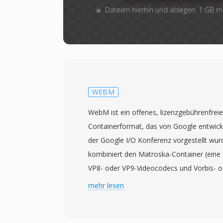
Dateien hierhin und ablegen. 1 GB 
WEBM
WebM ist ein offenes, lizenzgebührenfrei
Containerformat, das von Google entwick
der Google I/O Konferenz vorgestellt wu
kombiniert den Matroska-Container (eine
VP8- oder VP9-Videocodecs und Vorbis- 
zu einem vollständig offenen Medien-Stack
mehr lesen
Webeinsatz konzipiert ist. Google veröff
zusammen mit dem VP8-Codec unter einer