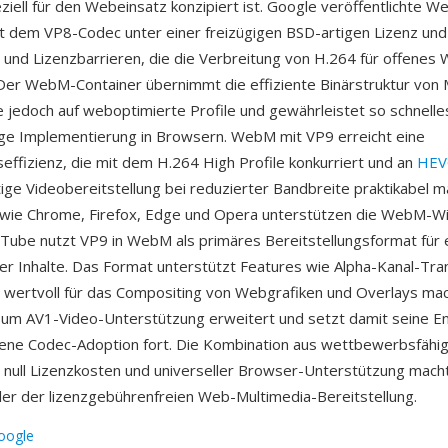
eziell für den Webeinsatz konzipiert ist. Google veröffentlichte 
dem VP8-Codec unter einer freizügigen BSD-artigen Lizenz und
 und Lizenzbarrieren, die die Verbreitung von H.264 für offenes
Der WebM-Container übernimmt die effiziente Binärstruktur von 
e jedoch auf weboptimierte Profile und gewährleistet so schnell
ige Implementierung in Browsern. WebM mit VP9 erreicht eine
ffizienz, die mit dem H.264 High Profile konkurriert und an
HEV
ge Videobereitstellung bei reduzierter Bandbreite praktikabel m
ie Chrome, Firefox, Edge und Opera unterstützen die WebM-W
uTube nutzt VP9 in WebM als primäres Bereitstellungsformat für 
ner Inhalte. Das Format unterstützt Features wie Alpha-Kanal-Tr
 wertvoll für das Compositing von Webgrafiken und Overlays mac
m AV1-Video-Unterstützung erweitert und setzt damit seine Ent
ffene Codec-Adoption fort. Die Kombination aus wettbewerbsfähi
 null Lizenzkosten und universeller Browser-Unterstützung mac
ler der lizenzgebührenfreien Web-Multimedia-Bereitstellung.
oogle