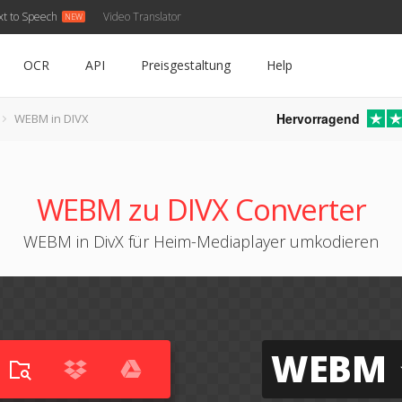
xt to Speech
Video Translator
OCR
API
Preisgestaltung
Help
Hervorragend
WEBM in DIVX
WEBM zu DIVX Converter
WEBM in DivX für Heim-Mediaplayer umkodieren
WEBM