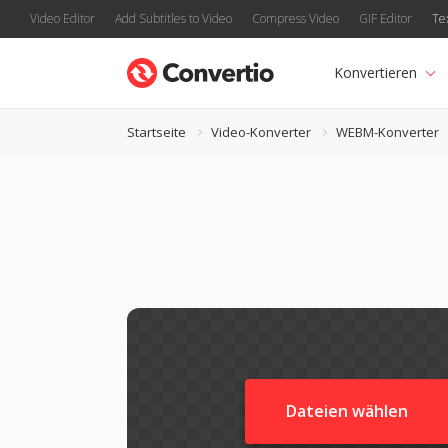
Video Editor
Add Subtitles to Video
Compress Video
GIF Editor
Te
Konvertieren
Startseite
Video-Konverter
WEBM-Konverter
Dateien wählen