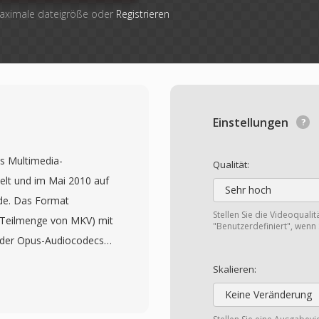
maximale dateigröße oder
Registrieren
Einstellungen
es Multimedia-
Qualität:
elt und im Mai 2010 auf
Sehr hoch
rde. Das Format
Stellen Sie die Videoquali
 Teilmenge von MKV) mit
"Benutzerdefiniert", wenn 
oder Opus-Audiocodecs
, der speziell für den
Skalieren:
entlichte WebM
Keine Veränderung
 freizügigen BSD-