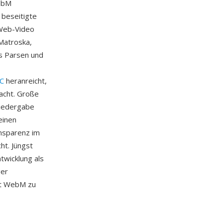
WebM
 beseitigte
 Web-Video
Matroska,
es Parsen und
C
heranreicht,
acht. Große
iedergabe
einen
ansparenz im
ht. Jüngst
wicklung als
ger
ht WebM zu