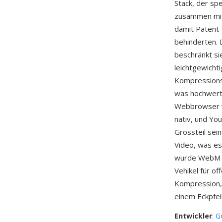
Stack, der sp
zusammen mit 
damit Patent-
behinderten. 
beschränkt si
leichtgewicht
Kompressionse
was hochwerti
Webbrowser w
nativ, und Yo
Grossteil sei
Video, was es
wurde WebM u
Vehikel für o
Kompression,
einem Eckpfei
Entwickler
:
G