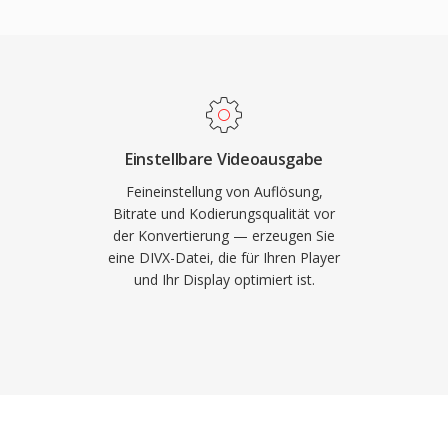
s wettbewerbsfähiger
einem prägenden Format
rseller Browser-
nd Speicher knappe
feiler der
 (.divx) fügt Features
itstellung.
und alternative
 Funktionalität in
 wurde zu einem gängigen
Einstellbare Videoausgabe
Tausende von DVD-
Feineinstellung von Auflösung,
en die DivX-Wiedergabe
Bitrate und Kodierungsqualität vor
der Konvertierung — erzeugen Sie
alitätsbasierten
eine DIVX-Datei, die für Ihren Player
xen Szenen mehr Daten
und Ihr Display optimiert ist.
rchgehend konsistente