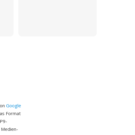
von
Google
Das Format
VP9-
n Medien-