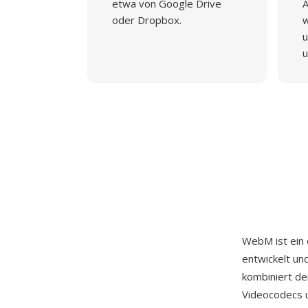
etwa von Google Drive
A
oder Dropbox.
w
u
u
WebM ist ein 
entwickelt un
kombiniert de
Videocodecs u