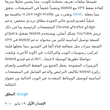
تقييدها بملفات تعريف محسّنة للويب، مما يضمن تحليلاً سريعاً
وتنفيذاً خفيفاً في المتصفحات. يحقق WebM مع VP9 كفاءة ضغط
، مما يجعله
HEVC
تنافسية مع H.264 High Profile وتقترب من
عملياً لتقديم فيديو عالي الجودة بنطاق ترددي مخفض. تدعم
المتصفحات الرئيسية بما في ذلك Chrome وFirefox وEdge
وOpera تشغيل WebM بشكل أصلي، ويستخدم YouTube ترميز
VP9 في WebM كصيغة توصيل أساسية لكثير من محتواه. تدعم
الصيغة ميزات مثل شفافية قناة ألفا في الفيديو، مما يجعلها قيّمة
لتركيب رسوميات الويب والتراكبات. في الآونة الأخيرة، وُسّعت
WebM لدعم فيديو AV1، مواصلةً تطورها كوسيلة لاعتماد
الترميزات المفتوحة. يجعل الجمع بين الضغط التنافسي وانعدام
تكاليف الترخيص والدعم الشامل في المتصفحات WebM ركيزة
أساسية لتوصيل الوسائط المتعددة عبر الويب الخالية من حقوق
الملكية.
Google
:
المطوّر
الإصدار الأول
: ١٩ مايو، ٢٠١٠