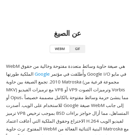
عن الصيغ
WEBM
GIF
WebM هي صيغة حاوية وسائط متعددة مفتوحة وخالية من حقوق
وأُطلقت في مؤتمر Google I/O في مايو
Google
الملكية طورتها
2010. تجمع الصيغة بين حاوية Matroska (مجموعة فرعية من
MKV) مع ترميزات الفيديو VP8 أو VP9 وترميزات الصوت Vorbis
أو Opus، مما ينشئ حزمة وسائط مفتوحة بالكامل مصممة خصيصاً
للاستخدام على الويب. أصدرت Google صيغة WebM إلى جانب
ترميز VP8 بموجب ترخيص BSD المتساهل، مما أزال حواجز براءات
الاختراع وحقوق الملكية التي أعاقت اعتماد H.264 لفيديو الويب
المفتوح. ترث حاوية WebM البنية الثنائية الفعالة من Matroska مع