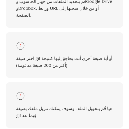
قُم بتحديد الملفات من جهاز الحاسوب وGoogle Drive
وDropbox، ورابط URL أو من خلال سحبها إلى
الصفحة.
2
اختر صيغة gif أو أية صيغة أخرى أنت بحاجةٍ إليها كنتيجة
(أكثر من 200 صيغة مدعومة)
3
هيا قُم بتحويل الملف وسوف يمكنك تنزيل ملفك بصيغة
gif فِيما بعد