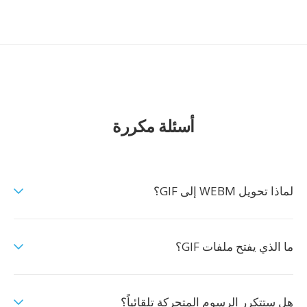
أسئلة مكررة
لماذا تحويل WEBM إلى GIF؟
ما الذي يفتح ملفات GIF؟
هل ستتكرر الرسوم المتحركة تلقائياً؟