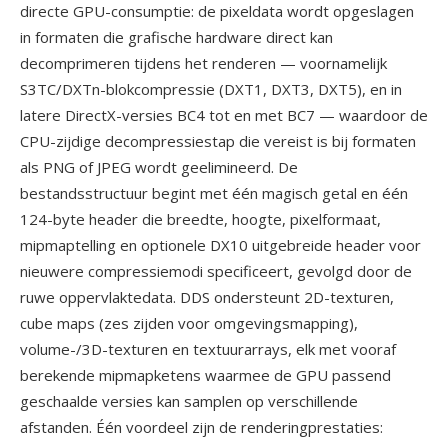
directe GPU-consumptie: de pixeldata wordt opgeslagen
in formaten die grafische hardware direct kan
decomprimeren tijdens het renderen — voornamelijk
S3TC/DXTn-blokcompressie (DXT1, DXT3, DXT5), en in
latere DirectX-versies BC4 tot en met BC7 — waardoor de
CPU-zijdige decompressiestap die vereist is bij formaten
als PNG of JPEG wordt geelimineerd. De
bestandsstructuur begint met één magisch getal en één
124-byte header die breedte, hoogte, pixelformaat,
mipmaptelling en optionele DX10 uitgebreide header voor
nieuwere compressiemodi specificeert, gevolgd door de
ruwe oppervlaktedata. DDS ondersteunt 2D-texturen,
cube maps (zes zijden voor omgevingsmapping),
volume-/3D-texturen en textuurarrays, elk met vooraf
berekende mipmapketens waarmee de GPU passend
geschaalde versies kan samplen op verschillende
afstanden. Één voordeel zijn de renderingprestaties: