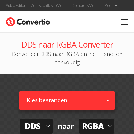
Video Editor
Add Subtitles to Video
Compress Video
Meer
DDS naar RGBA Converter
Converteer DDS naar RGBA online — snel en
eenvoudig
Kies bestanden
DDS
RGBA
naar