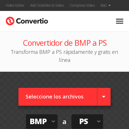
Video Editor
Add Subtitles to Video
Compress Video
Más
Convertidor de BMP a PS
Transforma BMP a PS rápidamente y gratis en
línea
Seleccione los archivos
BMP
PS
a